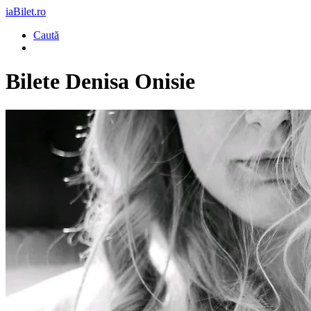
iaBilet.ro
Caută
Bilete
Denisa Onisie