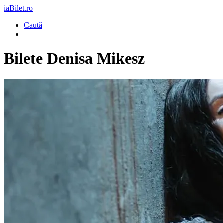
iaBilet.ro
Caută
Bilete
Denisa Mikesz