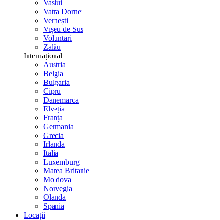
Vaslui
Vatra Dornei
Vernești
Vișeu de Sus
Voluntari
Zalău
Internațional
Austria
Belgia
Bulgaria
Cipru
Danemarca
Elveția
Franța
Germania
Grecia
Irlanda
Italia
Luxemburg
Marea Britanie
Moldova
Norvegia
Olanda
Spania
Locații