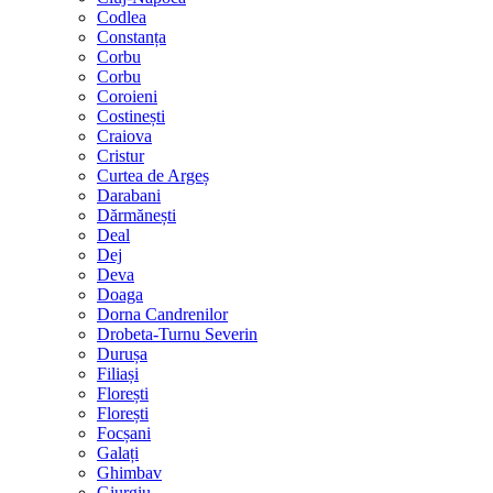
Codlea
Constanța
Corbu
Corbu
Coroieni
Costinești
Craiova
Cristur
Curtea de Argeș
Darabani
Dărmănești
Deal
Dej
Deva
Doaga
Dorna Candrenilor
Drobeta-Turnu Severin
Durușa
Filiași
Florești
Florești
Focșani
Galați
Ghimbav
Giurgiu