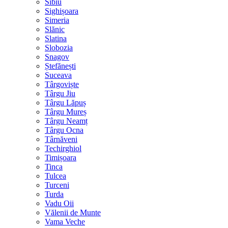
Sibiu
Sighișoara
Simeria
Slănic
Slatina
Slobozia
Snagov
Ștefănești
Suceava
Târgoviște
Târgu Jiu
Târgu Lăpuș
Târgu Mureș
Târgu Neamț
Târgu Ocna
Târnăveni
Techirghiol
Timișoara
Tinca
Tulcea
Turceni
Turda
Vadu Oii
Vălenii de Munte
Vama Veche