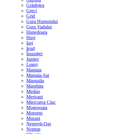
Grădiștea
Greci
Grid
Gura Humorului
Gura Vadului
Hunedoara
Huși
Iași
Ieud
Însurăței
Jupiter
Lugoj
Mamaia
Mamaia-Sat
Mangalia
Marghita
Mediaș
Merișani
Miercurea Ciuc
Mogoșoaia
Moroeni
Murani
Negrești-Oaș
Neptun