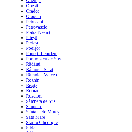
Oltenița
Onești
Oradea
Otopeni
Petroșani
Petrovaselo
Piatra-Neamț
Pitești
Ploiești
Podișor
Popești Leordeni
Porumbacu de Sus
Rădăuți
Râmnicu Sărat
Râmnicu Vâlcea
Reghin
Reșița
Roman
Rusciori
Sâmbăta de Sus
Sânpetru
Sântana de Mureș
Satu Mare
Sfântu Gheorghe
Sibiel