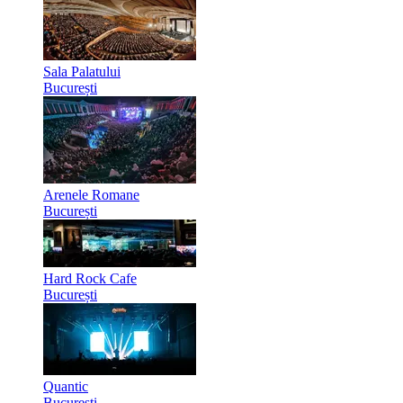
Sala Palatului
București
Arenele Romane
București
Hard Rock Cafe
București
Quantic
București