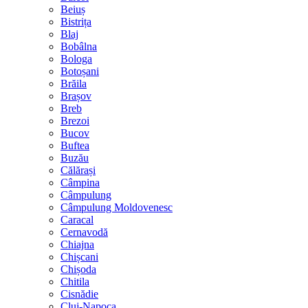
Beiuș
Bistrița
Blaj
Bobâlna
Bologa
Botoșani
Brăila
Brașov
Breb
Brezoi
Bucov
Buftea
Buzău
Călărași
Câmpina
Câmpulung
Câmpulung Moldovenesc
Caracal
Cernavodă
Chiajna
Chișcani
Chișoda
Chitila
Cisnădie
Cluj-Napoca