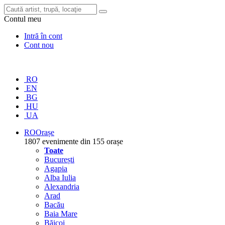
Contul meu
Intră în cont
Cont nou
RO
EN
BG
HU
UA
RO
Orașe
1807 evenimente din 155 orașe
Toate
București
Agapia
Alba Iulia
Alexandria
Arad
Bacău
Baia Mare
Băicoi