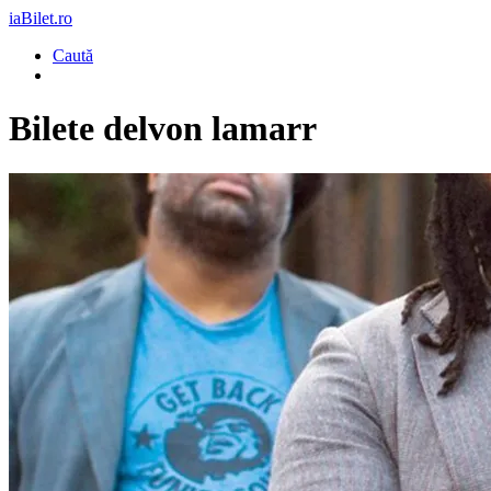
iaBilet.ro
Caută
Bilete
delvon lamarr