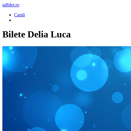
iaBilet.ro
Caută
Bilete
Delia Luca