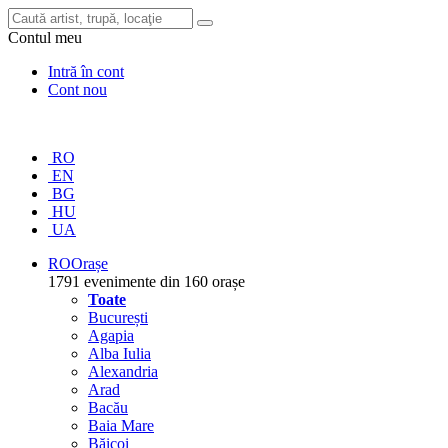
Contul meu
Intră în cont
Cont nou
RO
EN
BG
HU
UA
RO
Orașe
1791 evenimente din 160 orașe
Toate
București
Agapia
Alba Iulia
Alexandria
Arad
Bacău
Baia Mare
Băicoi