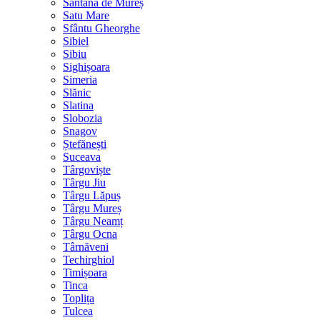
Sântana de Mureș
Satu Mare
Sfântu Gheorghe
Sibiel
Sibiu
Sighișoara
Simeria
Slănic
Slatina
Slobozia
Snagov
Ștefănești
Suceava
Târgoviște
Târgu Jiu
Târgu Lăpuș
Târgu Mureș
Târgu Neamț
Târgu Ocna
Târnăveni
Techirghiol
Timișoara
Tinca
Toplița
Tulcea