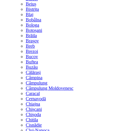
Beiuș
Bistrița
Blaj
Bobâlna
Bologa
Botoșani
Brăila
Brașov
Breb
Brezoi
Bucov
Buftea
Buzău
Călărași
Câmpina
Câmpulung
Câmpulung Moldovenesc
Caracal
Cernavodă
Chiajna
Chișcani
Chișoda
Chitila
Cisnădie
Cluj-Napoca