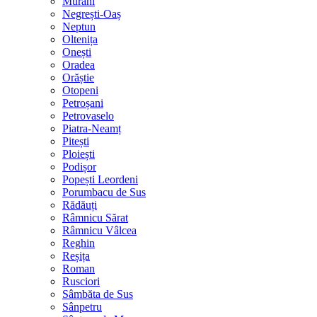
Murani
Negrești-Oaș
Neptun
Oltenița
Onești
Oradea
Orăștie
Otopeni
Petroșani
Petrovaselo
Piatra-Neamț
Pitești
Ploiești
Podișor
Popești Leordeni
Porumbacu de Sus
Rădăuți
Râmnicu Sărat
Râmnicu Vâlcea
Reghin
Reșița
Roman
Rusciori
Sâmbăta de Sus
Sânpetru