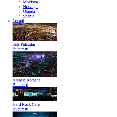
Moldova
Norvegia
Olanda
Spania
Locații
Sala Palatului
București
Arenele Romane
București
Hard Rock Cafe
București