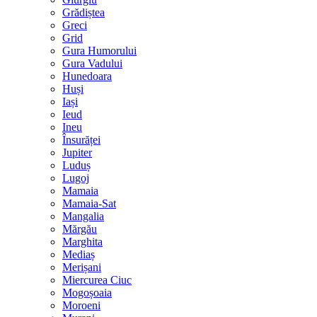
Grădiștea
Greci
Grid
Gura Humorului
Gura Vadului
Hunedoara
Huși
Iași
Ieud
Ineu
Însurăței
Jupiter
Luduș
Lugoj
Mamaia
Mamaia-Sat
Mangalia
Mărgău
Marghita
Mediaș
Merișani
Miercurea Ciuc
Mogoșoaia
Moroeni