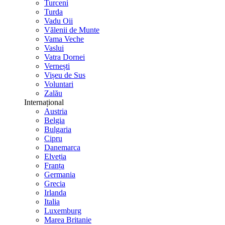
Turceni
Turda
Vadu Oii
Vălenii de Munte
Vama Veche
Vaslui
Vatra Dornei
Vernești
Vișeu de Sus
Voluntari
Zalău
Internațional
Austria
Belgia
Bulgaria
Cipru
Danemarca
Elveția
Franța
Germania
Grecia
Irlanda
Italia
Luxemburg
Marea Britanie