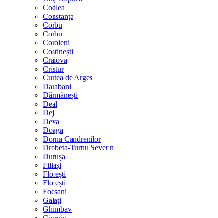
Codlea
Constanța
Corbu
Corbu
Coroieni
Costinești
Craiova
Cristur
Curtea de Argeș
Darabani
Dărmănești
Deal
Dej
Deva
Doaga
Dorna Candrenilor
Drobeta-Turnu Severin
Durușa
Filiași
Florești
Florești
Focșani
Galați
Ghimbav
Giurgiu