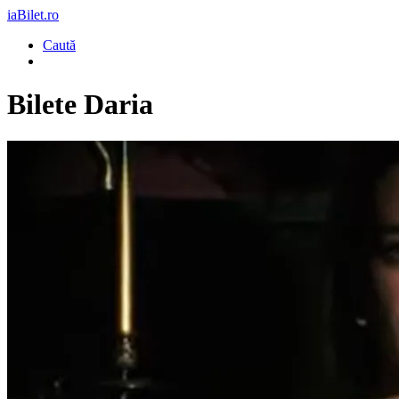
iaBilet.ro
Caută
Bilete
Daria