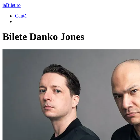
iaBilet.ro
Caută
Bilete
Danko Jones