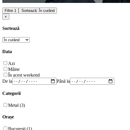
Filtre
1
Sortează: În curând
×
Sortează
Data
Azi
Mâine
În acest weekend
De la
Până la
Categorii
Metal (3)
Orașe
București (1)