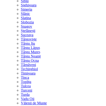
Sibiu
Sighișoara
Simeria
Slănic
Slatina
Slobozia
Snagov
Ștefănești
Suceava
Târgoviște
Târgu Jiu
Târgu Lăpuș
Târgu Mureș
Târgu Neamț
Târgu Ocna
Târnăveni
Techirghiol
Timișoara
Tinca
Toplița
Tulcea
Turceni
Turda
Vadu Oii
Vălenii de Munte