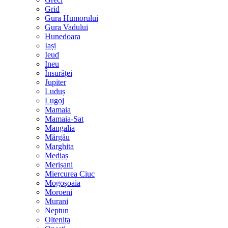
Grid
Gura Humorului
Gura Vadului
Hunedoara
Iași
Ieud
Ineu
Însurăței
Jupiter
Luduș
Lugoj
Mamaia
Mamaia-Sat
Mangalia
Mărgău
Marghita
Mediaș
Merișani
Miercurea Ciuc
Mogoșoaia
Moroeni
Murani
Neptun
Oltenița