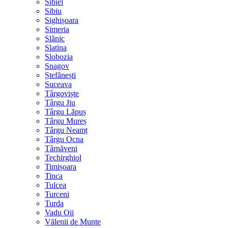
Sibiel
Sibiu
Sighișoara
Simeria
Slănic
Slatina
Slobozia
Snagov
Ștefănești
Suceava
Târgoviște
Târgu Jiu
Târgu Lăpuș
Târgu Mureș
Târgu Neamț
Târgu Ocna
Târnăveni
Techirghiol
Timișoara
Tinca
Tulcea
Turceni
Turda
Vadu Oii
Vălenii de Munte