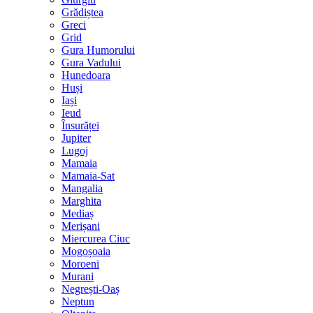
Grădiștea
Greci
Grid
Gura Humorului
Gura Vadului
Hunedoara
Huși
Iași
Ieud
Însurăței
Jupiter
Lugoj
Mamaia
Mamaia-Sat
Mangalia
Marghita
Mediaș
Merișani
Miercurea Ciuc
Mogoșoaia
Moroeni
Murani
Negrești-Oaș
Neptun