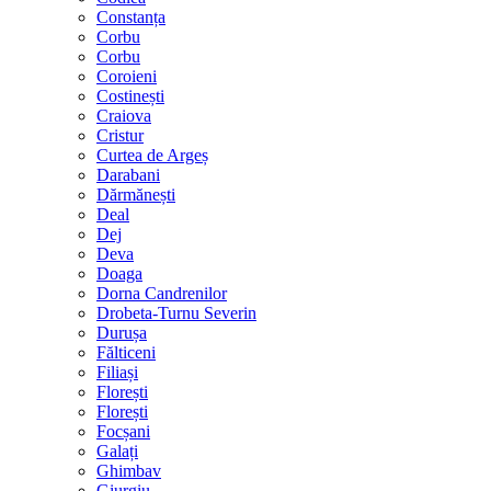
Constanța
Corbu
Corbu
Coroieni
Costinești
Craiova
Cristur
Curtea de Argeș
Darabani
Dărmănești
Deal
Dej
Deva
Doaga
Dorna Candrenilor
Drobeta-Turnu Severin
Durușa
Fălticeni
Filiași
Florești
Florești
Focșani
Galați
Ghimbav
Giurgiu