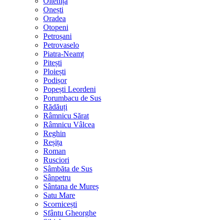
Oltenița
Onești
Oradea
Otopeni
Petroșani
Petrovaselo
Piatra-Neamț
Pitești
Ploiești
Podișor
Popești Leordeni
Porumbacu de Sus
Rădăuți
Râmnicu Sărat
Râmnicu Vâlcea
Reghin
Reșița
Roman
Rusciori
Sâmbăta de Sus
Sânpetru
Sântana de Mureș
Satu Mare
Scornicești
Sfântu Gheorghe