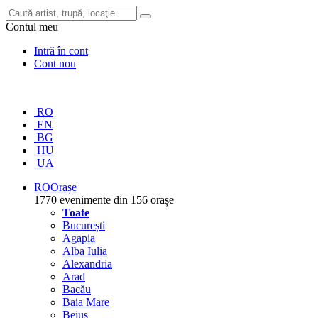
Contul meu
Intră în cont
Cont nou
RO
EN
BG
HU
UA
RO
Orașe
1770 evenimente din 156 orașe
Toate
București
Agapia
Alba Iulia
Alexandria
Arad
Bacău
Baia Mare
Beiuș