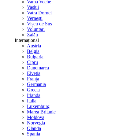
Vama Veche
Vaslui
Vatra Dornei
Vernești
Vișeu de Sus
Voluntari
Zalău
Internațional
Austria
Belgia
Bulgaria
Cipru
Danemarca
Elveția
Franța
Germania
Grecia
Irlanda
Italia
Luxemburg
Marea Britanie
Moldova
Norvegia
Olanda
Spania