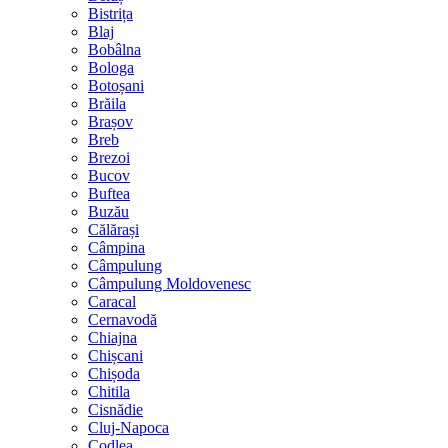
Bistrița
Blaj
Bobâlna
Bologa
Botoșani
Brăila
Brașov
Breb
Brezoi
Bucov
Buftea
Buzău
Călărași
Câmpina
Câmpulung
Câmpulung Moldovenesc
Caracal
Cernavodă
Chiajna
Chișcani
Chișoda
Chitila
Cisnădie
Cluj-Napoca
Codlea