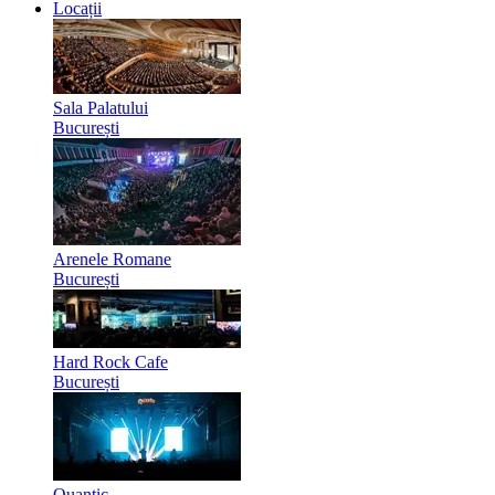
Locații
Sala Palatului
București
Arenele Romane
București
Hard Rock Cafe
București
Quantic