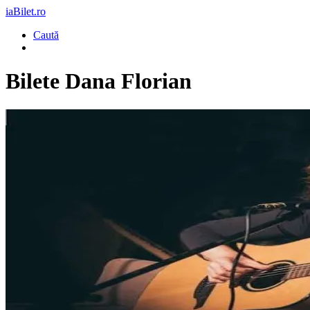
iaBilet.ro
Caută
Bilete
Dana Florian