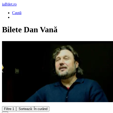
iaBilet.ro
Caută
Bilete
Dan Vană
Filtre
1
Sortează: În curând