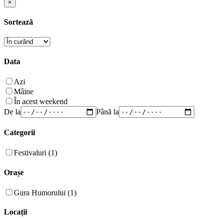
×
Sortează
Data
Azi
Mâine
În acest weekend
De la
Până la
Categorii
Festivaluri (1)
Orașe
Gura Humorului (1)
Locații