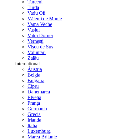
Turceni
Turda
Vadu Oii
Vălenii de Munte
Vama Veche
Vaslui
Vatra Dornei
Vernești
Vișeu de Sus
Voluntari
Zalău
Internațional
Austria
Belgia
Bulgaria
Cipru
Danemarca
Elveția
Franța
Germania
Grecia
Irlanda
Italia
Luxemburg
Marea Britanie