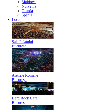
Moldova
Norvegia
Olanda
Spania
Locații
Sala Palatului
București
Arenele Romane
București
Hard Rock Cafe
București