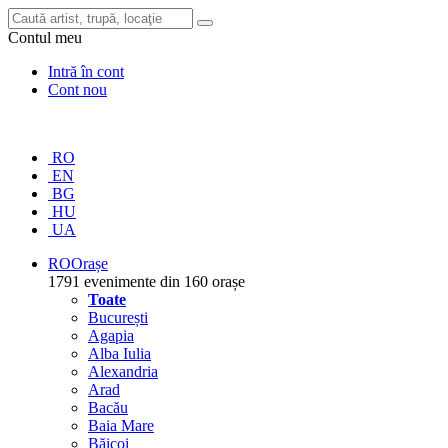
Contul meu
Intră în cont
Cont nou
RO
EN
BG
HU
UA
RO
Orașe
1791 evenimente din 160 orașe
Toate
București
Agapia
Alba Iulia
Alexandria
Arad
Bacău
Baia Mare
Băicoi