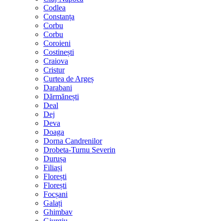
Codlea
Constanța
Corbu
Corbu
Coroieni
Costinești
Craiova
Cristur
Curtea de Argeș
Darabani
Dărmănești
Deal
Dej
Deva
Doaga
Dorna Candrenilor
Drobeta-Turnu Severin
Durușa
Filiași
Florești
Florești
Focșani
Galați
Ghimbav
Giurgiu