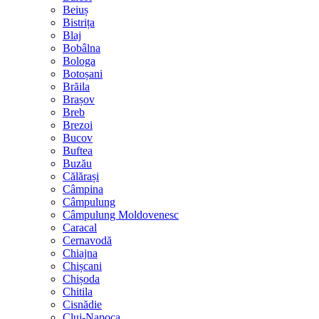
Beiuș
Bistrița
Blaj
Bobâlna
Bologa
Botoșani
Brăila
Brașov
Breb
Brezoi
Bucov
Buftea
Buzău
Călărași
Câmpina
Câmpulung
Câmpulung Moldovenesc
Caracal
Cernavodă
Chiajna
Chișcani
Chișoda
Chitila
Cisnădie
Cluj-Napoca