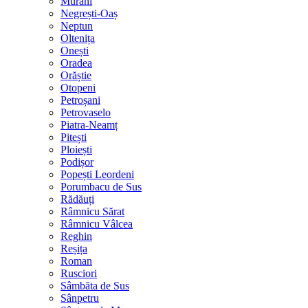
Murani
Negrești-Oaș
Neptun
Oltenița
Onești
Oradea
Orăștie
Otopeni
Petroșani
Petrovaselo
Piatra-Neamț
Pitești
Ploiești
Podișor
Popești Leordeni
Porumbacu de Sus
Rădăuți
Râmnicu Sărat
Râmnicu Vâlcea
Reghin
Reșița
Roman
Rusciori
Sâmbăta de Sus
Sânpetru