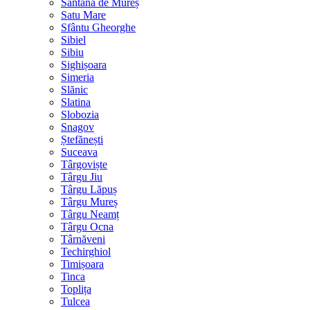
Sântana de Mureș
Satu Mare
Sfântu Gheorghe
Sibiel
Sibiu
Sighișoara
Simeria
Slănic
Slatina
Slobozia
Snagov
Ștefănești
Suceava
Târgoviște
Târgu Jiu
Târgu Lăpuș
Târgu Mureș
Târgu Neamț
Târgu Ocna
Târnăveni
Techirghiol
Timișoara
Tinca
Toplița
Tulcea