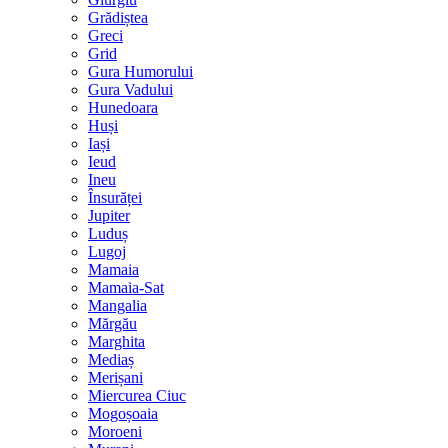
Grădiștea
Greci
Grid
Gura Humorului
Gura Vadului
Hunedoara
Huși
Iași
Ieud
Ineu
Însurăței
Jupiter
Luduș
Lugoj
Mamaia
Mamaia-Sat
Mangalia
Mărgău
Marghita
Mediaș
Merișani
Miercurea Ciuc
Mogoșoaia
Moroeni