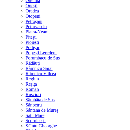
Oltenița
Onești
Oradea
Otopeni
Petroșani
Petrovaselo
Piatra-Neamț
Pitești
Ploiești
Podișor
Popești Leordeni
Porumbacu de Sus
Rădăuți
Râmnicu Sărat
Râmnicu Vâlcea
Reghin
Reșița
Roman
Rusciori
Sâmbăta de Sus
Sânpetru
Sântana de Mureș
Satu Mare
Scornicești
Sfântu Gheorghe