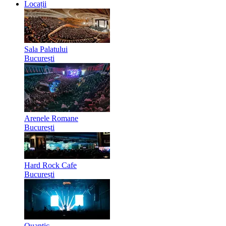
Locații
Sala Palatului
București
Arenele Romane
București
Hard Rock Cafe
București
Quantic