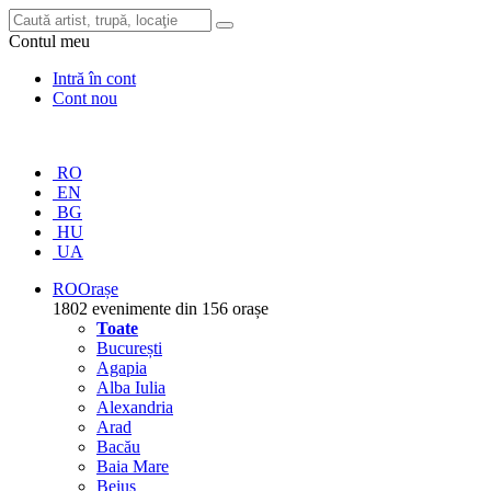
Contul meu
Intră în cont
Cont nou
RO
EN
BG
HU
UA
RO
Orașe
1802 evenimente din 156 orașe
Toate
București
Agapia
Alba Iulia
Alexandria
Arad
Bacău
Baia Mare
Beiuș