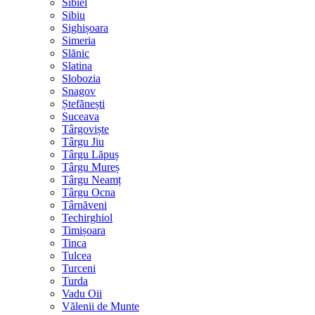
Sibiel
Sibiu
Sighișoara
Simeria
Slănic
Slatina
Slobozia
Snagov
Ștefănești
Suceava
Târgoviște
Târgu Jiu
Târgu Lăpuș
Târgu Mureș
Târgu Neamț
Târgu Ocna
Târnăveni
Techirghiol
Timișoara
Tinca
Tulcea
Turceni
Turda
Vadu Oii
Vălenii de Munte