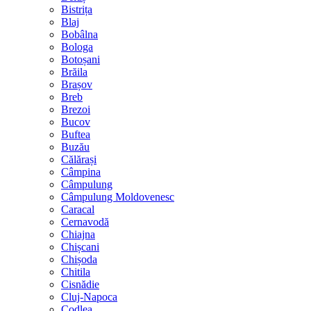
Bistrița
Blaj
Bobâlna
Bologa
Botoșani
Brăila
Brașov
Breb
Brezoi
Bucov
Buftea
Buzău
Călărași
Câmpina
Câmpulung
Câmpulung Moldovenesc
Caracal
Cernavodă
Chiajna
Chișcani
Chișoda
Chitila
Cisnădie
Cluj-Napoca
Codlea