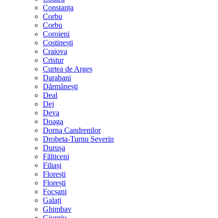
Constanța
Corbu
Corbu
Coroieni
Costinești
Craiova
Cristur
Curtea de Argeș
Darabani
Dărmănești
Deal
Dej
Deva
Doaga
Dorna Candrenilor
Drobeta-Turnu Severin
Durușa
Fălticeni
Filiași
Florești
Florești
Focșani
Galați
Ghimbav
Giurgiu