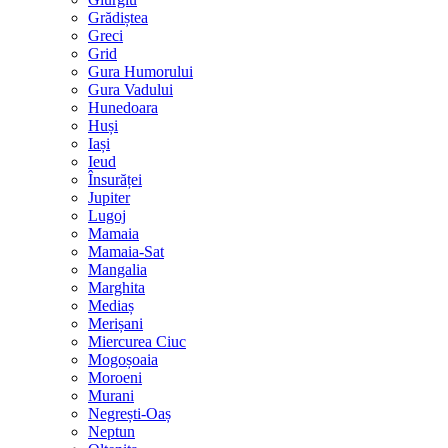
Grădiștea
Greci
Grid
Gura Humorului
Gura Vadului
Hunedoara
Huși
Iași
Ieud
Însurăței
Jupiter
Lugoj
Mamaia
Mamaia-Sat
Mangalia
Marghita
Mediaș
Merișani
Miercurea Ciuc
Mogoșoaia
Moroeni
Murani
Negrești-Oaș
Neptun