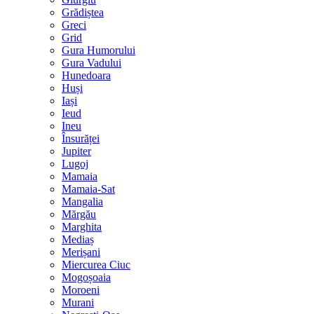
Grădiștea
Greci
Grid
Gura Humorului
Gura Vadului
Hunedoara
Huși
Iași
Ieud
Ineu
Însurăței
Jupiter
Lugoj
Mamaia
Mamaia-Sat
Mangalia
Mărgău
Marghita
Mediaș
Merișani
Miercurea Ciuc
Mogoșoaia
Moroeni
Murani