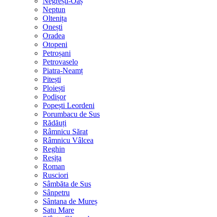
Negrești-Oaș
Neptun
Oltenița
Onești
Oradea
Otopeni
Petroșani
Petrovaselo
Piatra-Neamț
Pitești
Ploiești
Podișor
Popești Leordeni
Porumbacu de Sus
Rădăuți
Râmnicu Sărat
Râmnicu Vâlcea
Reghin
Reșița
Roman
Rusciori
Sâmbăta de Sus
Sânpetru
Sântana de Mureș
Satu Mare