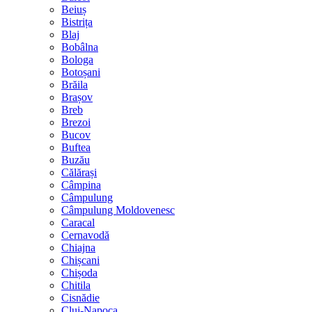
Beiuș
Bistrița
Blaj
Bobâlna
Bologa
Botoșani
Brăila
Brașov
Breb
Brezoi
Bucov
Buftea
Buzău
Călărași
Câmpina
Câmpulung
Câmpulung Moldovenesc
Caracal
Cernavodă
Chiajna
Chișcani
Chișoda
Chitila
Cisnădie
Cluj-Napoca