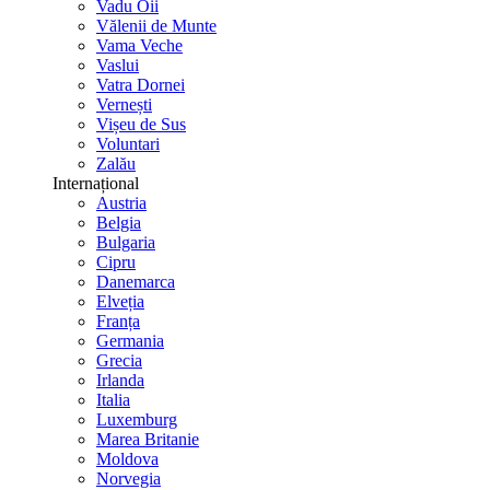
Vadu Oii
Vălenii de Munte
Vama Veche
Vaslui
Vatra Dornei
Vernești
Vișeu de Sus
Voluntari
Zalău
Internațional
Austria
Belgia
Bulgaria
Cipru
Danemarca
Elveția
Franța
Germania
Grecia
Irlanda
Italia
Luxemburg
Marea Britanie
Moldova
Norvegia