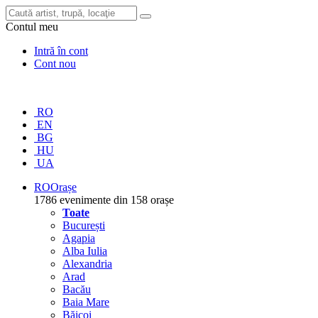
Contul meu
Intră în cont
Cont nou
RO
EN
BG
HU
UA
RO
Orașe
1786 evenimente din 158 orașe
Toate
București
Agapia
Alba Iulia
Alexandria
Arad
Bacău
Baia Mare
Băicoi