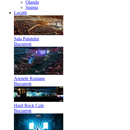
Olanda
Spania
Locații
Sala Palatului
București
Arenele Romane
București
Hard Rock Cafe
București