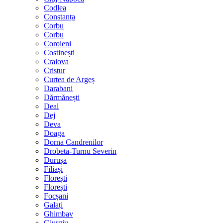
Codlea
Constanța
Corbu
Corbu
Coroieni
Costinești
Craiova
Cristur
Curtea de Argeș
Darabani
Dărmănești
Deal
Dej
Deva
Doaga
Dorna Candrenilor
Drobeta-Turnu Severin
Durușa
Filiași
Florești
Florești
Focșani
Galați
Ghimbav
Giurgiu