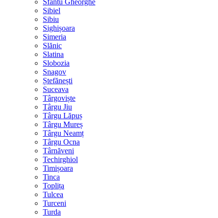
Sfântu Gheorghe
Sibiel
Sibiu
Sighișoara
Simeria
Slănic
Slatina
Slobozia
Snagov
Ștefănești
Suceava
Târgoviște
Târgu Jiu
Târgu Lăpuș
Târgu Mureș
Târgu Neamț
Târgu Ocna
Târnăveni
Techirghiol
Timișoara
Tinca
Toplița
Tulcea
Turceni
Turda