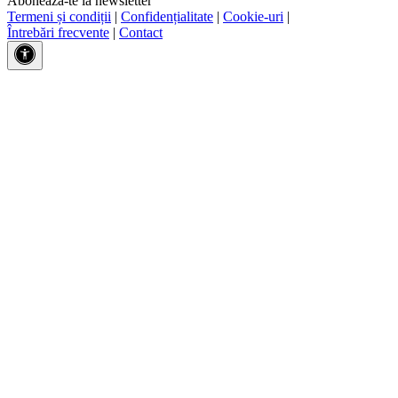
Abonează-te la newsletter
Termeni și condiții
|
Confidențialitate
|
Cookie-uri
|
Întrebări frecvente
|
Contact