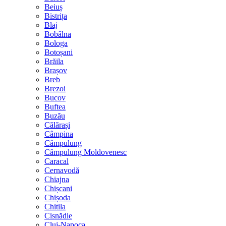
Beiuș
Bistrița
Blaj
Bobâlna
Bologa
Botoșani
Brăila
Brașov
Breb
Brezoi
Bucov
Buftea
Buzău
Călărași
Câmpina
Câmpulung
Câmpulung Moldovenesc
Caracal
Cernavodă
Chiajna
Chișcani
Chișoda
Chitila
Cisnădie
Cluj-Napoca