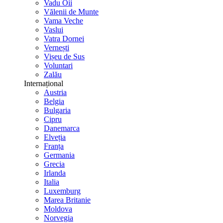
Vadu Oii
Vălenii de Munte
Vama Veche
Vaslui
Vatra Dornei
Vernești
Vișeu de Sus
Voluntari
Zalău
Internațional
Austria
Belgia
Bulgaria
Cipru
Danemarca
Elveția
Franța
Germania
Grecia
Irlanda
Italia
Luxemburg
Marea Britanie
Moldova
Norvegia