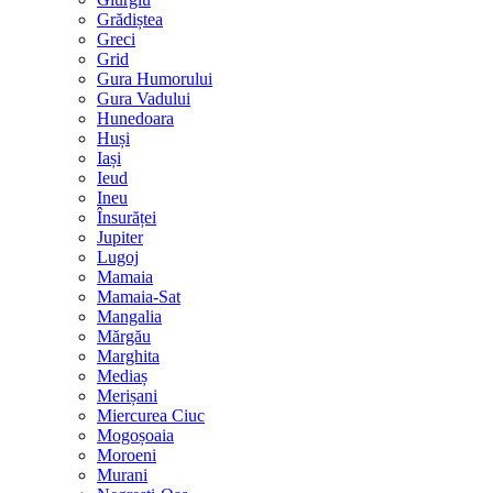
Grădiștea
Greci
Grid
Gura Humorului
Gura Vadului
Hunedoara
Huși
Iași
Ieud
Ineu
Însurăței
Jupiter
Lugoj
Mamaia
Mamaia-Sat
Mangalia
Mărgău
Marghita
Mediaș
Merișani
Miercurea Ciuc
Mogoșoaia
Moroeni
Murani