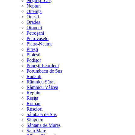
Negrești-Oaș
Neptun
Oltenița
Onești
Oradea
Otopeni
Petroșani
Petrovaselo
Piatra-Neamț
Pitești
Ploiești
Podișor
Popești Leordeni
Porumbacu de Sus
Rădăuți
Râmnicu Sărat
Râmnicu Vâlcea
Reghin
Reșița
Roman
Rusciori
Sâmbăta de Sus
Sânpetru
Sântana de Mureș
Satu Mare