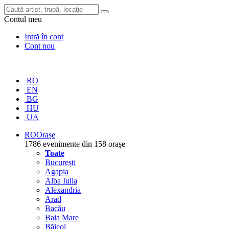
Contul meu
Intră în cont
Cont nou
RO
EN
BG
HU
UA
RO
Orașe
1786 evenimente din 158 orașe
Toate
București
Agapia
Alba Iulia
Alexandria
Arad
Bacău
Baia Mare
Băicoi