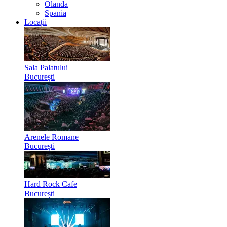
Olanda
Spania
Locații
Sala Palatului
București
Arenele Romane
București
Hard Rock Cafe
București