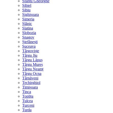
Sfântu Gheorghe
Sibiel
Sibiu
Sighișoara
Simeria
Slănic
Slatina
Slobozia
Snagov
Ștefănești
Suceava
Târgoviște
Târgu Jiu
Târgu Lăpuș
Târgu Mureș
Târgu Neamț
Târgu Ocna
Târnăveni
Techirghiol
Timișoara
Tinca
Toplița
Tulcea
Turceni
Turda