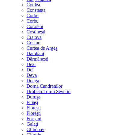
Codlea
Constanța
Corbu
Corbu
Coroieni
Costinești
Craiova
Cristur
Curtea de Argeș
Darabani
Dărmănești
Deal
Dej
Deva
Doaga
Dorna Candrenilor
Drobeta-Turnu Severin
Durușa
Filiași
Florești
Florești
Focșani
Galați
Ghimbav
Giurgiu