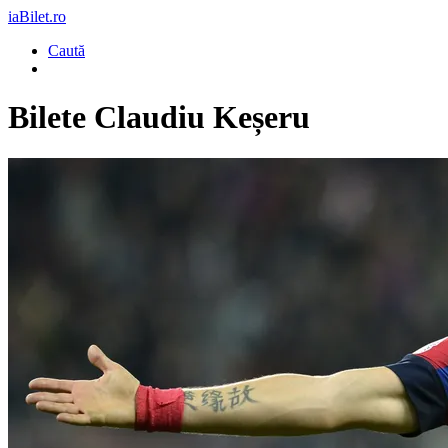
iaBilet.ro
Caută
Bilete
Claudiu Keșeru