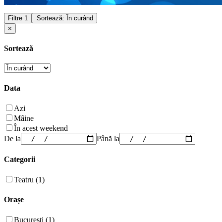
Filtre
1
Sortează: În curând
×
Sortează
Data
Azi
Mâine
În acest weekend
De la
Până la
Categorii
Teatru (1)
Orașe
București (1)