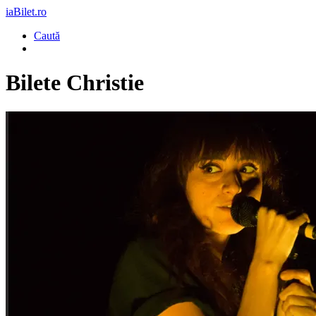
iaBilet.ro
Caută
Bilete
Christie