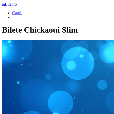
iaBilet.ro
Caută
Bilete
Chickaoui Slim