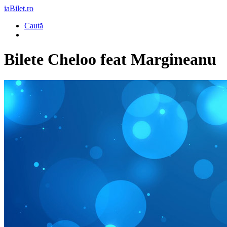
iaBilet.ro
Caută
Bilete
Cheloo feat Margineanu