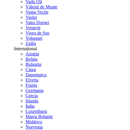
Vadu Oii
Vălenii de Munte
Vama Veche
Vaslui
Vatra Dornei
Vernești
Vișeu de Sus
Voluntari
Zalău
Internațional
Austria
Belgia
Bulgaria
Cipru
Danemarca
Elveția
Franța
Germania
Grecia
Irlanda
Italia
Luxemburg
Marea Britanie
Moldova
Norvegia