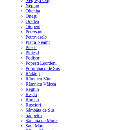
Negrești-Oaș
Neptun
Oltenița
Onești
Oradea
Otopeni
Petroșani
Petrovaselo
Piatra-Neamț
Pitești
Ploiești
Podișor
Popești Leordeni
Porumbacu de Sus
Rădăuți
Râmnicu Sărat
Râmnicu Vâlcea
Reghin
Reșița
Roman
Rusciori
Sâmbăta de Sus
Sânpetru
Sântana de Mureș
Satu Mare