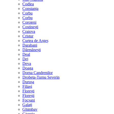
Codlea
Constanța
Corbu
Corbu
Coroieni
Costinești
Craiova
Cristur
Curtea de Argeș
Darabani
Dărmănești
Deal
Dej
Deva
Doaga
Dorna Candrenilor
Drobeta-Turnu Severin
Durușa
Filiași
Florești
Florești
Focșani
Galați
Ghimbav
Giurgiu