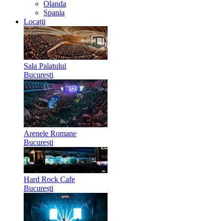
Olanda
Spania
Locații
Sala Palatului
București
Arenele Romane
București
Hard Rock Cafe
București