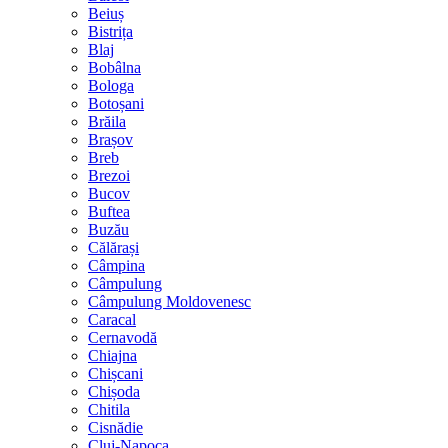
Beiuș
Bistrița
Blaj
Bobâlna
Bologa
Botoșani
Brăila
Brașov
Breb
Brezoi
Bucov
Buftea
Buzău
Călărași
Câmpina
Câmpulung
Câmpulung Moldovenesc
Caracal
Cernavodă
Chiajna
Chișcani
Chișoda
Chitila
Cisnădie
Cluj-Napoca