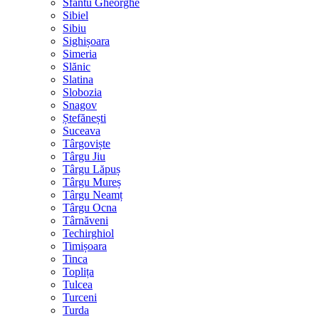
Sfântu Gheorghe
Sibiel
Sibiu
Sighișoara
Simeria
Slănic
Slatina
Slobozia
Snagov
Ștefănești
Suceava
Târgoviște
Târgu Jiu
Târgu Lăpuș
Târgu Mureș
Târgu Neamț
Târgu Ocna
Târnăveni
Techirghiol
Timișoara
Tinca
Toplița
Tulcea
Turceni
Turda