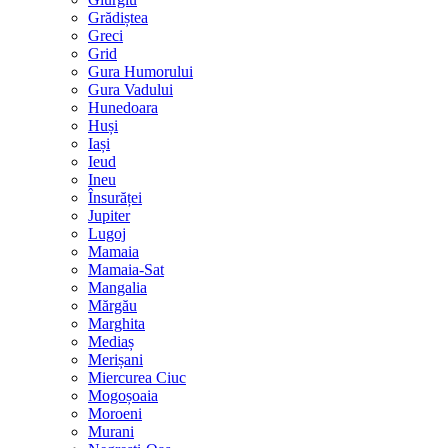
Grădiștea
Greci
Grid
Gura Humorului
Gura Vadului
Hunedoara
Huși
Iași
Ieud
Ineu
Însurăței
Jupiter
Lugoj
Mamaia
Mamaia-Sat
Mangalia
Mărgău
Marghita
Mediaș
Merișani
Miercurea Ciuc
Mogoșoaia
Moroeni
Murani