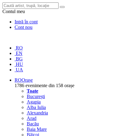
Contul meu
Intră în cont
Cont nou
RO
EN
BG
HU
UA
RO
Orașe
1786 evenimente din 158 orașe
Toate
București
Agapia
Alba Iulia
Alexandria
Arad
Bacău
Baia Mare
Băicoi