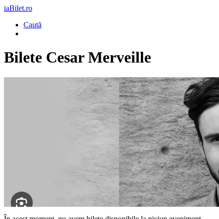
iaBilet.ro
Caută
Bilete
Cesar Merveille
În acest moment, nu avem bilete disponibile la niciun eveniment