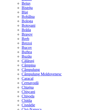
Beiuș
Bistrița
Blaj
Bobâlna
Bologa
Botoșani
Brăila
Brașov
Breb
Brezoi
Bucov
Buftea
Buzău
Călărași
Câmpina
Câmpulung
Câmpulung Moldovenesc
Caracal
Cernavodă
Chiajna
Chișcani
Chișoda
Chitila
Cisnădie
Cluj-Napoca