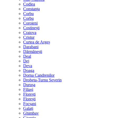
Codlea
Constanța
Corbu
Corbu
Coroieni
Costinești
Craiova
Cristur
Curtea de Argeș
Darabani
Dărmănești
Deal
Dej
Deva
Doaga
Dorna Candrenilor
Drobeta-Turnu Severin
Durușa
Filiași
Florești
Florești
Focșani
Galați
Ghimbav
Giurgiu