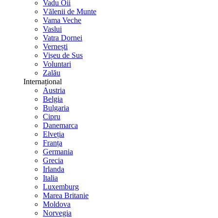
Vadu Oii
Vălenii de Munte
Vama Veche
Vaslui
Vatra Dornei
Vernești
Vișeu de Sus
Voluntari
Zalău
Internațional
Austria
Belgia
Bulgaria
Cipru
Danemarca
Elveția
Franța
Germania
Grecia
Irlanda
Italia
Luxemburg
Marea Britanie
Moldova
Norvegia