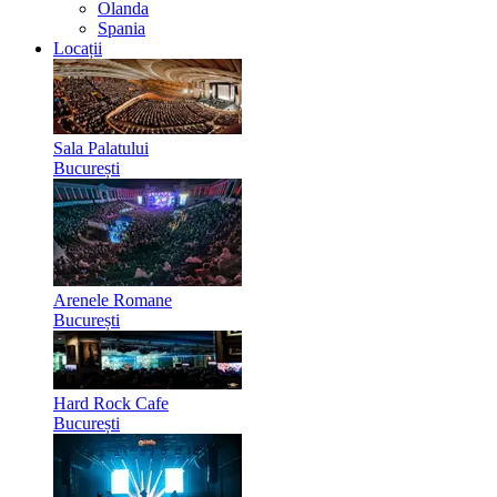
Olanda
Spania
Locații
Sala Palatului
București
Arenele Romane
București
Hard Rock Cafe
București