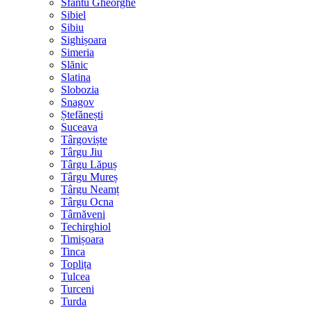
Sfântu Gheorghe
Sibiel
Sibiu
Sighișoara
Simeria
Slănic
Slatina
Slobozia
Snagov
Ștefănești
Suceava
Târgoviște
Târgu Jiu
Târgu Lăpuș
Târgu Mureș
Târgu Neamț
Târgu Ocna
Târnăveni
Techirghiol
Timișoara
Tinca
Toplița
Tulcea
Turceni
Turda