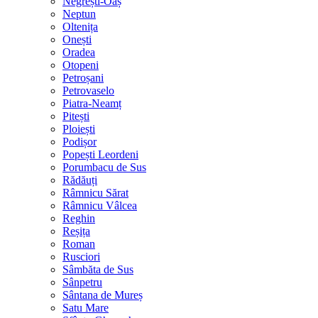
Negrești-Oaș
Neptun
Oltenița
Onești
Oradea
Otopeni
Petroșani
Petrovaselo
Piatra-Neamț
Pitești
Ploiești
Podișor
Popești Leordeni
Porumbacu de Sus
Rădăuți
Râmnicu Sărat
Râmnicu Vâlcea
Reghin
Reșița
Roman
Rusciori
Sâmbăta de Sus
Sânpetru
Sântana de Mureș
Satu Mare