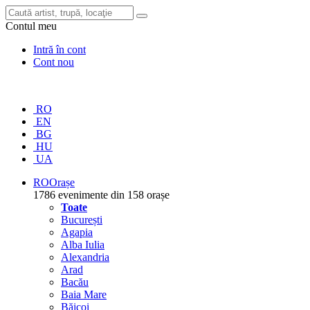
Contul meu
Intră în cont
Cont nou
RO
EN
BG
HU
UA
RO
Orașe
1786 evenimente din 158 orașe
Toate
București
Agapia
Alba Iulia
Alexandria
Arad
Bacău
Baia Mare
Băicoi