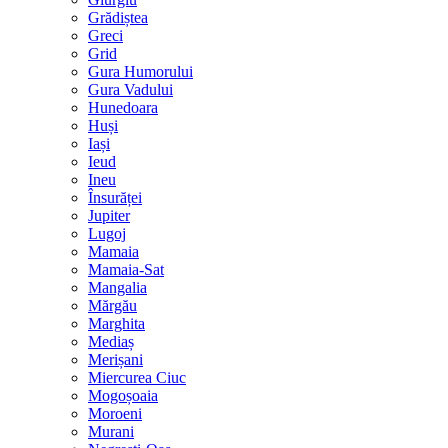
Grădiștea
Greci
Grid
Gura Humorului
Gura Vadului
Hunedoara
Huși
Iași
Ieud
Ineu
Însurăței
Jupiter
Lugoj
Mamaia
Mamaia-Sat
Mangalia
Mărgău
Marghita
Mediaș
Merișani
Miercurea Ciuc
Mogoșoaia
Moroeni
Murani