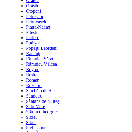
Oradea
Orăștie
Otopeni
Petroșani
Petrovaselo
Piatra-Neamț
Pitești
Ploiești
Podișor
Popești Leordeni
Rădăuți
Râmnicu Sărat
Râmnicu Vâlcea
Reghin
Reșița
Roman
Rusciori
Sâmbăta de Sus
Sânpetru
Sântana de Mureș
Satu Mare
Sfântu Gheorghe
Sibiel
Sibiu
Sighișoara