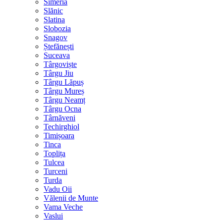
Simeria
Slănic
Slatina
Slobozia
Snagov
Ștefănești
Suceava
Târgoviște
Târgu Jiu
Târgu Lăpuș
Târgu Mureș
Târgu Neamț
Târgu Ocna
Târnăveni
Techirghiol
Timișoara
Tinca
Toplița
Tulcea
Turceni
Turda
Vadu Oii
Vălenii de Munte
Vama Veche
Vaslui