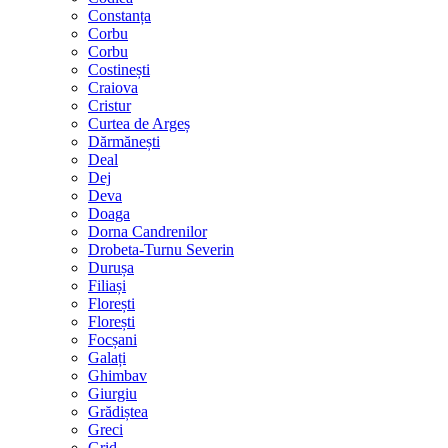
Constanța
Corbu
Corbu
Costinești
Craiova
Cristur
Curtea de Argeș
Dărmănești
Deal
Dej
Deva
Doaga
Dorna Candrenilor
Drobeta-Turnu Severin
Durușa
Filiași
Florești
Florești
Focșani
Galați
Ghimbav
Giurgiu
Grădiștea
Greci
Grid