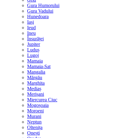
Gura Humorului
Gura Vadului
Hunedoara
Iași
Ieud
Ineu
Însurăței
Jupiter
Luduș
Lugoj
Mamaia
Mamaia-Sat
Mangalia
Mărgău
Marghita
Mediaș
Merișani
Miercurea Ciuc
Mogoșoaia
Moroeni
Murani
Neptun
Oltenița
Onești