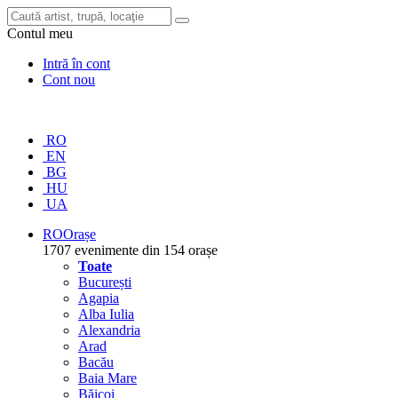
Contul meu
Intră în cont
Cont nou
RO
EN
BG
HU
UA
RO
Orașe
1707 evenimente din 154 orașe
Toate
București
Agapia
Alba Iulia
Alexandria
Arad
Bacău
Baia Mare
Băicoi