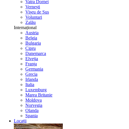
Vatra Dornei
Vernești
Vișeu de Sus
Voluntari
Zalău
Internațional
Austria
Belgia
Bulgaria
Cipru
Danemarca
Elveția
Franța
Germania
Grecia
Irlanda
Italia
Luxemburg
Marea Britanie
Moldova
Norvegia
Olanda
Spania
Locații