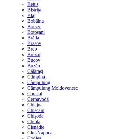
Beiuș
Bistrița
Blaj
Bobâlna
Borsec
Botoșani
Brăila
Brașov
Breb
Brezoi
Bucov
Buzău
Călărași
Câmpina
Câmpulung
Câmpulung Moldovenesc
Caracal
Cernavodă
Chiajna
Chișcani
Chișoda
Chitila
Cisnădie
Cluj-Napoca
Codlea