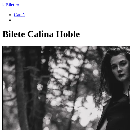
iaBilet.ro
Caută
Bilete
Calina Hoble