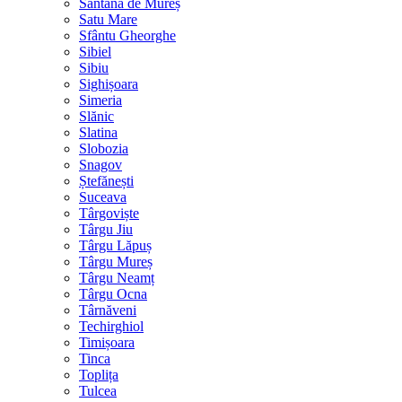
Sântana de Mureș
Satu Mare
Sfântu Gheorghe
Sibiel
Sibiu
Sighișoara
Simeria
Slănic
Slatina
Slobozia
Snagov
Ștefănești
Suceava
Târgoviște
Târgu Jiu
Târgu Lăpuș
Târgu Mureș
Târgu Neamț
Târgu Ocna
Târnăveni
Techirghiol
Timișoara
Tinca
Toplița
Tulcea