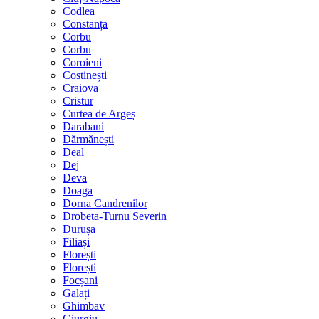
Codlea
Constanța
Corbu
Corbu
Coroieni
Costinești
Craiova
Cristur
Curtea de Argeș
Darabani
Dărmănești
Deal
Dej
Deva
Doaga
Dorna Candrenilor
Drobeta-Turnu Severin
Durușa
Filiași
Florești
Florești
Focșani
Galați
Ghimbav
Giurgiu