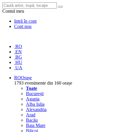
Contul meu
Intră în cont
Cont nou
RO
EN
BG
HU
UA
RO
Orașe
1793 evenimente din 160 orașe
Toate
București
Agapia
Alba Iulia
Alexandria
Arad
Bacău
Baia Mare
Băicoi