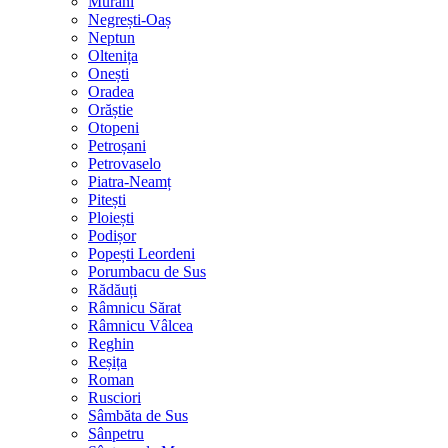
Murani
Negrești-Oaș
Neptun
Oltenița
Onești
Oradea
Orăștie
Otopeni
Petroșani
Petrovaselo
Piatra-Neamț
Pitești
Ploiești
Podișor
Popești Leordeni
Porumbacu de Sus
Rădăuți
Râmnicu Sărat
Râmnicu Vâlcea
Reghin
Reșița
Roman
Rusciori
Sâmbăta de Sus
Sânpetru