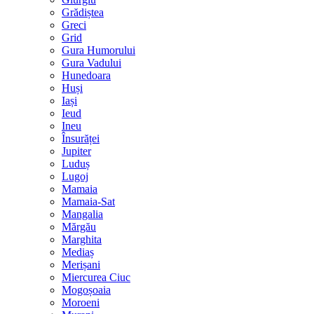
Grădiștea
Greci
Grid
Gura Humorului
Gura Vadului
Hunedoara
Huși
Iași
Ieud
Ineu
Însurăței
Jupiter
Luduș
Lugoj
Mamaia
Mamaia-Sat
Mangalia
Mărgău
Marghita
Mediaș
Merișani
Miercurea Ciuc
Mogoșoaia
Moroeni