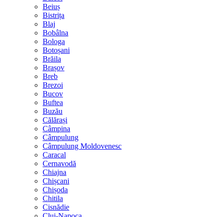
Beiuș
Bistrița
Blaj
Bobâlna
Bologa
Botoșani
Brăila
Brașov
Breb
Brezoi
Bucov
Buftea
Buzău
Călărași
Câmpina
Câmpulung
Câmpulung Moldovenesc
Caracal
Cernavodă
Chiajna
Chișcani
Chișoda
Chitila
Cisnădie
Cluj-Napoca