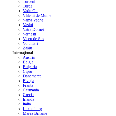
Turceni
Turda
Vadu Oii
Vălenii de Munte
Vama Veche
Vaslui
Vatra Dornei
Vernești
Vișeu de Sus
Voluntari
Zalău
Internațional
Austria
Belgia
Bulgaria
Cipru
Danemarca
Elveția
Franța
Germania
Grecia
Irlanda
Italia
Luxemburg
Marea Britanie