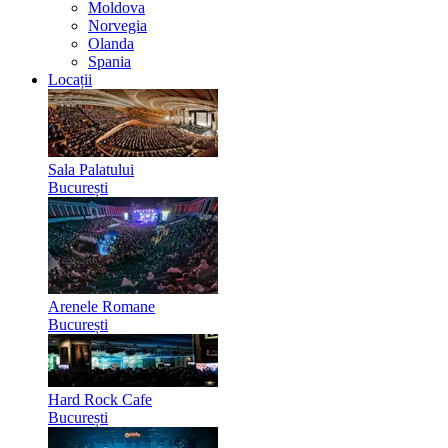
Moldova
Norvegia
Olanda
Spania
Locații
Sala Palatului
București
Arenele Romane
București
Hard Rock Cafe
București