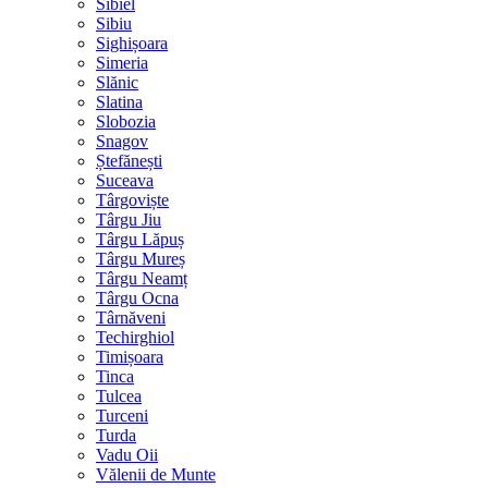
Sibiel
Sibiu
Sighișoara
Simeria
Slănic
Slatina
Slobozia
Snagov
Ștefănești
Suceava
Târgoviște
Târgu Jiu
Târgu Lăpuș
Târgu Mureș
Târgu Neamț
Târgu Ocna
Târnăveni
Techirghiol
Timișoara
Tinca
Tulcea
Turceni
Turda
Vadu Oii
Vălenii de Munte