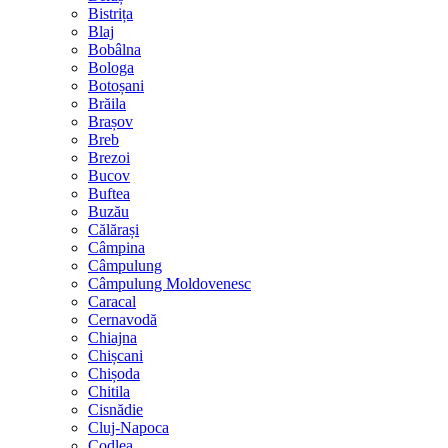
Bistrița
Blaj
Bobâlna
Bologa
Botoșani
Brăila
Brașov
Breb
Brezoi
Bucov
Buftea
Buzău
Călărași
Câmpina
Câmpulung
Câmpulung Moldovenesc
Caracal
Cernavodă
Chiajna
Chișcani
Chișoda
Chitila
Cisnădie
Cluj-Napoca
Codlea