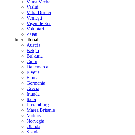
Vama Veche
Vaslui
Vatra Dornei
Vernești
Vișeu de Sus
Voluntari
Zalău
Internațional
Austria
Belgia
Bulgaria
Cipru
Danemarca
Elveția
Franța
Germania
Grecia
Irlanda
Italia
Luxemburg
Marea Britanie
Moldova
Norvegia
Olanda
Spania