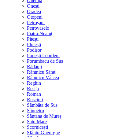
Oltenița
Onești
Oradea
Otopeni
Petroșani
Petrovaselo
Piatra-Neamț
Pitești
Ploiești
Podișor
Popești Leordeni
Porumbacu de Sus
Rădăuți
Râmnicu Sărat
Râmnicu Vâlcea
Reghin
Reșița
Roman
Rusciori
Sâmbăta de Sus
Sânpetru
Sântana de Mureș
Satu Mare
Scornicești
Sfântu Gheorghe