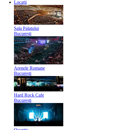
Locații
Sala Palatului
București
Arenele Romane
București
Hard Rock Cafe
București
Quantic