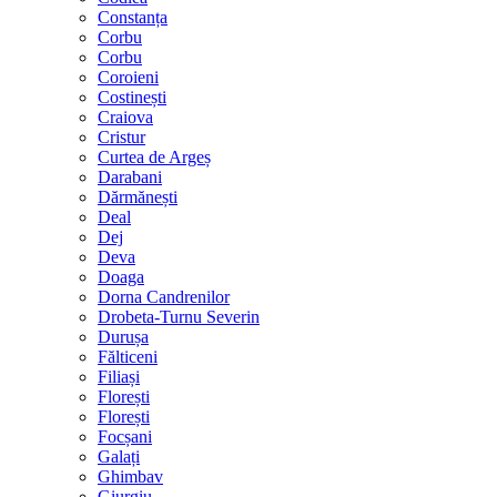
Constanța
Corbu
Corbu
Coroieni
Costinești
Craiova
Cristur
Curtea de Argeș
Darabani
Dărmănești
Deal
Dej
Deva
Doaga
Dorna Candrenilor
Drobeta-Turnu Severin
Durușa
Fălticeni
Filiași
Florești
Florești
Focșani
Galați
Ghimbav
Giurgiu