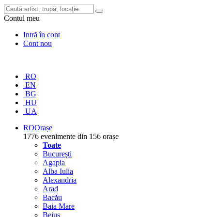
Contul meu
Intră în cont
Cont nou
RO
EN
BG
HU
UA
RO
Orașe
1776 evenimente din 156 orașe
Toate
București
Agapia
Alba Iulia
Alexandria
Arad
Bacău
Baia Mare
Beiuș