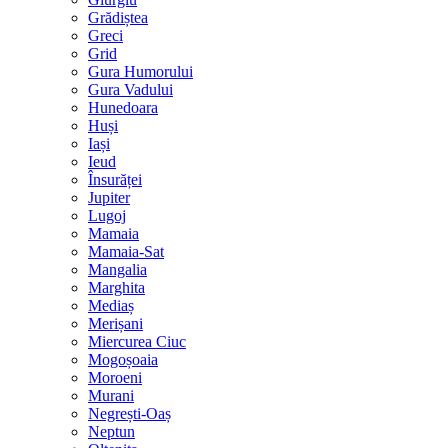
Grădiștea
Greci
Grid
Gura Humorului
Gura Vadului
Hunedoara
Huși
Iași
Ieud
Însurăței
Jupiter
Lugoj
Mamaia
Mamaia-Sat
Mangalia
Marghita
Mediaș
Merișani
Miercurea Ciuc
Mogoșoaia
Moroeni
Murani
Negrești-Oaș
Neptun