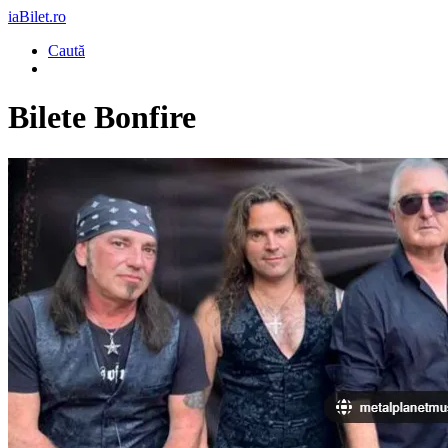
iaBilet.ro
Caută
Bilete
Bonfire