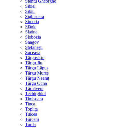
Sfântu Gheorghe
Sibiel
Sibiu
Sighișoara
Simeria
Slănic
Slatina
Slobozia
Snagov
Ștefănești
Suceava
Târgoviște
Târgu Jiu
Târgu Lăpuș
Târgu Mureș
Târgu Neamț
Târgu Ocna
Târnăveni
Techirghiol
Timișoara
Tinca
Toplița
Tulcea
Turceni
Turda