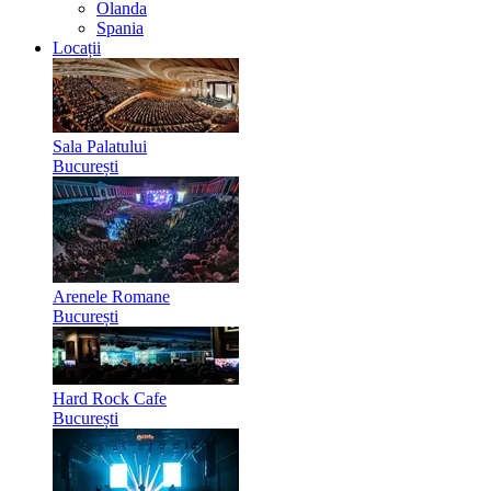
Olanda
Spania
Locații
Sala Palatului
București
Arenele Romane
București
Hard Rock Cafe
București