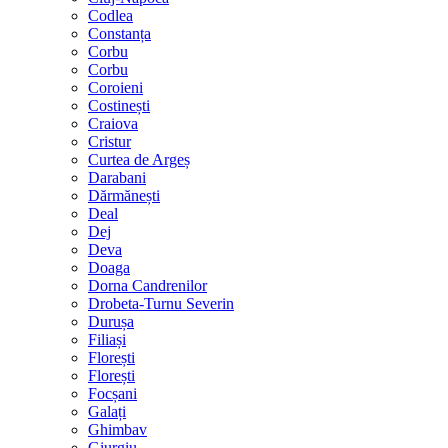
Codlea
Constanța
Corbu
Corbu
Coroieni
Costinești
Craiova
Cristur
Curtea de Argeș
Darabani
Dărmănești
Deal
Dej
Deva
Doaga
Dorna Candrenilor
Drobeta-Turnu Severin
Durușa
Filiași
Florești
Florești
Focșani
Galați
Ghimbav
Giurgiu