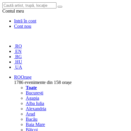
Contul meu
Intră în cont
Cont nou
RO
EN
BG
HU
UA
RO
Orașe
1786 evenimente din 158 orașe
Toate
București
Agapia
Alba Iulia
Alexandria
Arad
Bacău
Baia Mare
Băicoi