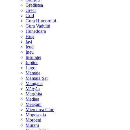
Grădiștea
Greci
Grid
Gura Humorului
Gura Vadului
Hunedoara
Huși
Iași
Ieud
Ineu
Însurăței
Jupiter
Lugoj
Mamaia
Mamaia-Sat
Mangalia
Mărgău
Marghita
Mediaș
Merișani
Miercurea Ciuc
Mogoșoaia
Moroeni
Murani