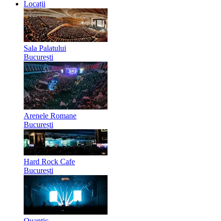
Locații
Sala Palatului
București
Arenele Romane
București
Hard Rock Cafe
București
Quantic