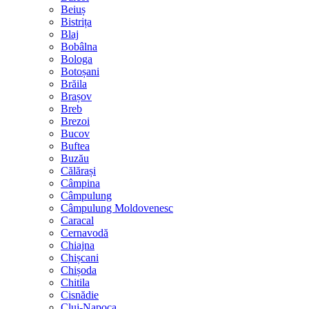
Beiuș
Bistrița
Blaj
Bobâlna
Bologa
Botoșani
Brăila
Brașov
Breb
Brezoi
Bucov
Buftea
Buzău
Călărași
Câmpina
Câmpulung
Câmpulung Moldovenesc
Caracal
Cernavodă
Chiajna
Chișcani
Chișoda
Chitila
Cisnădie
Cluj-Napoca