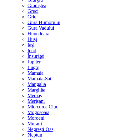
Grădiștea
Greci
Grid
Gura Humorului
Gura Vadului
Hunedoara
Huși
Iași
Ieud
Însurăței
Jupiter
Lugoj
Mamaia
Mamaia-Sat
Mangalia
Marghita
Mediaș
Merișani
Miercurea Ciuc
Mogoșoaia
Moroeni
Murani
Negrești-Oaș
Neptun