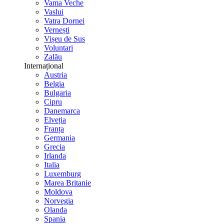
Vama Veche
Vaslui
Vatra Dornei
Vernești
Vișeu de Sus
Voluntari
Zalău
Internațional
Austria
Belgia
Bulgaria
Cipru
Danemarca
Elveția
Franța
Germania
Grecia
Irlanda
Italia
Luxemburg
Marea Britanie
Moldova
Norvegia
Olanda
Spania