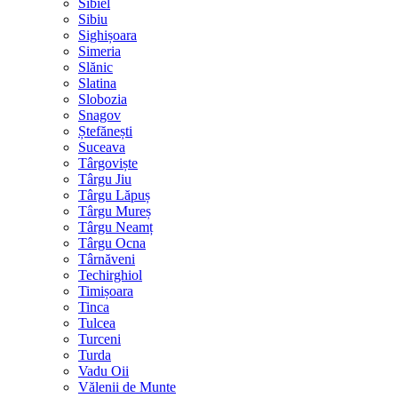
Sibiel
Sibiu
Sighișoara
Simeria
Slănic
Slatina
Slobozia
Snagov
Ștefănești
Suceava
Târgoviște
Târgu Jiu
Târgu Lăpuș
Târgu Mureș
Târgu Neamț
Târgu Ocna
Târnăveni
Techirghiol
Timișoara
Tinca
Tulcea
Turceni
Turda
Vadu Oii
Vălenii de Munte