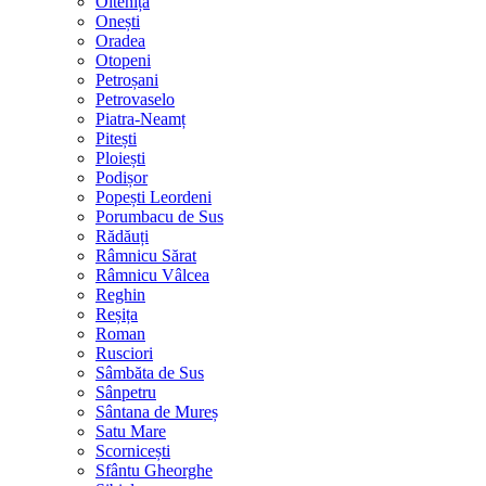
Oltenița
Onești
Oradea
Otopeni
Petroșani
Petrovaselo
Piatra-Neamț
Pitești
Ploiești
Podișor
Popești Leordeni
Porumbacu de Sus
Rădăuți
Râmnicu Sărat
Râmnicu Vâlcea
Reghin
Reșița
Roman
Rusciori
Sâmbăta de Sus
Sânpetru
Sântana de Mureș
Satu Mare
Scornicești
Sfântu Gheorghe