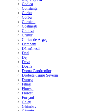
Codlea
Constanța
Corbu
Corbu
Coroieni
Costinești
Craiova
Cristur
Curtea de Argeș
Darabani
Dărmănești
Deal
Dej
Deva
Doaga
Dorna Candrenilor
Drobeta-Turnu Severin
Durușa
Filiași
Florești
Florești
Focșani
Galați
Ghimbav
Giurgiu