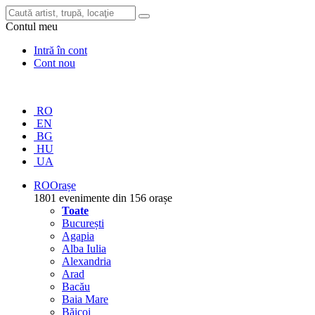
Contul meu
Intră în cont
Cont nou
RO
EN
BG
HU
UA
RO
Orașe
1801 evenimente din 156 orașe
Toate
București
Agapia
Alba Iulia
Alexandria
Arad
Bacău
Baia Mare
Băicoi