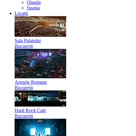
Olanda
Spania
Locații
Sala Palatului
București
Arenele Romane
București
Hard Rock Cafe
București