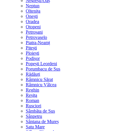
Negrești-Oaș
Neptun
Oltenița
Onești
Oradea
Otopeni
Petroșani
Petrovaselo
Piatra-Neamț
Pitești
Ploiești
Podișor
Popești Leordeni
Porumbacu de Sus
Rădăuți
Râmnicu Sărat
Râmnicu Vâlcea
Reghin
Reșița
Roman
Rusciori
Sâmbăta de Sus
Sânpetru
Sântana de Mureș
Satu Mare