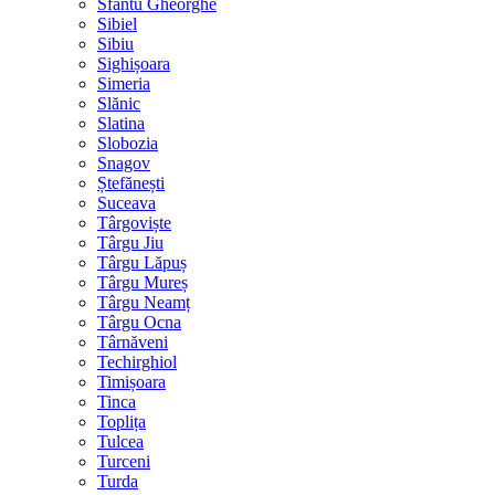
Sfântu Gheorghe
Sibiel
Sibiu
Sighișoara
Simeria
Slănic
Slatina
Slobozia
Snagov
Ștefănești
Suceava
Târgoviște
Târgu Jiu
Târgu Lăpuș
Târgu Mureș
Târgu Neamț
Târgu Ocna
Târnăveni
Techirghiol
Timișoara
Tinca
Toplița
Tulcea
Turceni
Turda