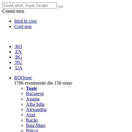
Contul meu
Intră în cont
Cont nou
RO
EN
BG
HU
UA
RO
Orașe
1786 evenimente din 158 orașe
Toate
București
Agapia
Alba Iulia
Alexandria
Arad
Bacău
Baia Mare
Băicoi