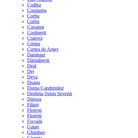
Codlea
Constanța
Corbu
Corbu
Coroieni
Costinești
Craiova
Cristur
Curtea de Argeș
Darabani
Dărmănești
Deal
Dej
Deva
Doaga
Dorna Candrenilor
Drobeta-Turnu Severin
Durușa
Filiași
Florești
Florești
Focșani
Galați
Ghimbav
Giurgiu