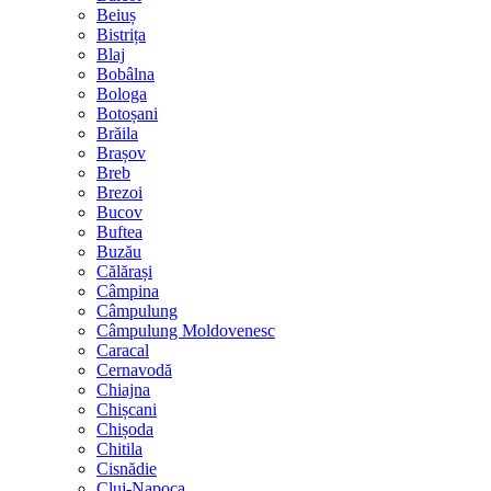
Beiuș
Bistrița
Blaj
Bobâlna
Bologa
Botoșani
Brăila
Brașov
Breb
Brezoi
Bucov
Buftea
Buzău
Călărași
Câmpina
Câmpulung
Câmpulung Moldovenesc
Caracal
Cernavodă
Chiajna
Chișcani
Chișoda
Chitila
Cisnădie
Cluj-Napoca