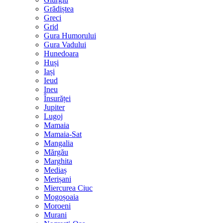
Grădiștea
Greci
Grid
Gura Humorului
Gura Vadului
Hunedoara
Huși
Iași
Ieud
Ineu
Însurăței
Jupiter
Lugoj
Mamaia
Mamaia-Sat
Mangalia
Mărgău
Marghita
Mediaș
Merișani
Miercurea Ciuc
Mogoșoaia
Moroeni
Murani