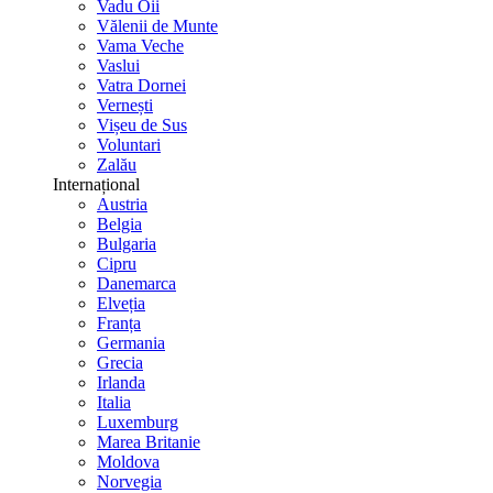
Vadu Oii
Vălenii de Munte
Vama Veche
Vaslui
Vatra Dornei
Vernești
Vișeu de Sus
Voluntari
Zalău
Internațional
Austria
Belgia
Bulgaria
Cipru
Danemarca
Elveția
Franța
Germania
Grecia
Irlanda
Italia
Luxemburg
Marea Britanie
Moldova
Norvegia