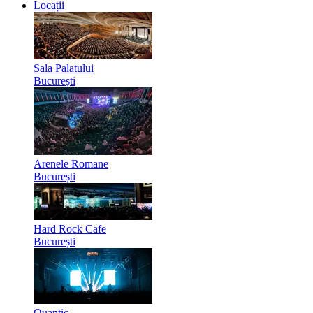
Locații
Sala Palatului
București
Arenele Romane
București
Hard Rock Cafe
București
Quantic