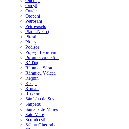
Oltenița
Onești
Oradea
Otopeni
Petroșani
Petrovaselo
Piatra-Neamț
Pitești
Ploiești
Podișor
Popești Leordeni
Porumbacu de Sus
Rădăuți
Râmnicu Sărat
Râmnicu Vâlcea
Reghin
Reșița
Roman
Rusciori
Sâmbăta de Sus
Sânpetru
Sântana de Mureș
Satu Mare
Scornicești
Sfântu Gheorghe