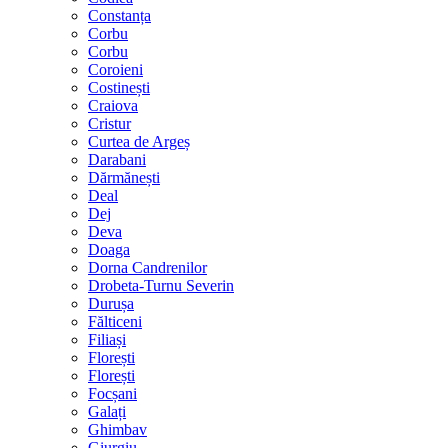
Constanța
Corbu
Corbu
Coroieni
Costinești
Craiova
Cristur
Curtea de Argeș
Darabani
Dărmănești
Deal
Dej
Deva
Doaga
Dorna Candrenilor
Drobeta-Turnu Severin
Durușa
Fălticeni
Filiași
Florești
Florești
Focșani
Galați
Ghimbav
Giurgiu