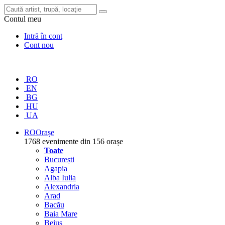
Contul meu
Intră în cont
Cont nou
RO
EN
BG
HU
UA
RO
Orașe
1768 evenimente din 156 orașe
Toate
București
Agapia
Alba Iulia
Alexandria
Arad
Bacău
Baia Mare
Beiuș