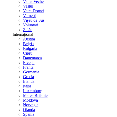
Vama Veche
Vaslui
Vatra Dornei
Vernești
Vișeu de Sus
Voluntari
Zalău
Internațional
Austria
Belgia
Bulgaria
Cipru
Danemarca
Elveția
Franța
Germania
Grecia
Irlanda
Italia
Luxemburg
Marea Britanie
Moldova
Norvegia
Olanda
Spania