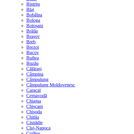
Bistrița
Blaj
Bobâlna
Bologa
Botoșani
Brăila
Brașov
Breb
Brezoi
Bucov
Buftea
Buzău
Călărași
Câmpina
Câmpulung
Câmpulung Moldovenesc
Caracal
Cernavodă
Chiajna
Chișcani
Chișoda
Chitila
Cisnădie
Cluj-Napoca
Codlea