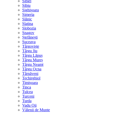
Sibiel
Sibiu
Sighișoara
Simeria
Slănic
Slatina
Slobozia
Snagov
Ștefănești
Suceava
Târgoviște
Târgu Jiu
Târgu Lăpuș
Târgu Mureș
Târgu Neamț
Târgu Ocna
Târnăveni
Techirghiol
Timișoara
Tinca
Tulcea
Turceni
Turda
Vadu Oii
Vălenii de Munte