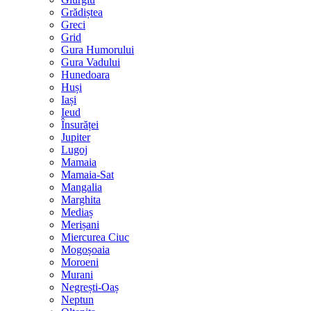
Grădiștea
Greci
Grid
Gura Humorului
Gura Vadului
Hunedoara
Huși
Iași
Ieud
Însurăței
Jupiter
Lugoj
Mamaia
Mamaia-Sat
Mangalia
Marghita
Mediaș
Merișani
Miercurea Ciuc
Mogoșoaia
Moroeni
Murani
Negrești-Oaș
Neptun