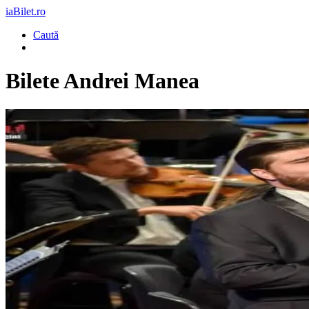
iaBilet.ro
Caută
Bilete
Andrei Manea