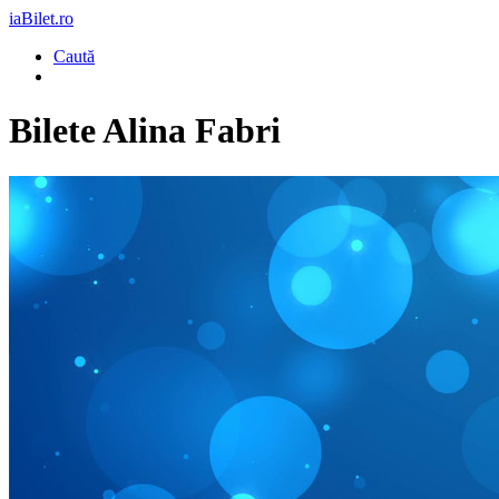
iaBilet.ro
Caută
Bilete
Alina Fabri