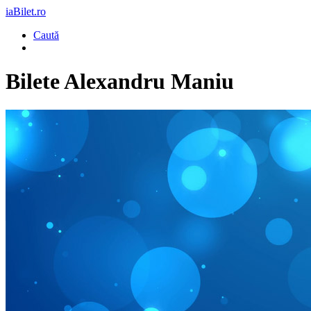
iaBilet.ro
Caută
Bilete
Alexandru Maniu