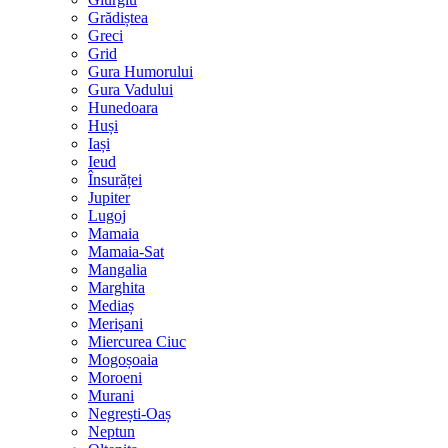
Grădiștea
Greci
Grid
Gura Humorului
Gura Vadului
Hunedoara
Huși
Iași
Ieud
Însurăței
Jupiter
Lugoj
Mamaia
Mamaia-Sat
Mangalia
Marghita
Mediaș
Merișani
Miercurea Ciuc
Mogoșoaia
Moroeni
Murani
Negrești-Oaș
Neptun