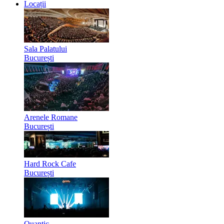
Locații
Sala Palatului
București
Arenele Romane
București
Hard Rock Cafe
București
Quantic