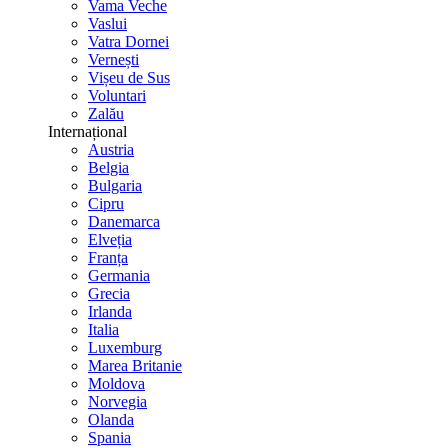
Vama Veche
Vaslui
Vatra Dornei
Vernești
Vișeu de Sus
Voluntari
Zalău
Internațional
Austria
Belgia
Bulgaria
Cipru
Danemarca
Elveția
Franța
Germania
Grecia
Irlanda
Italia
Luxemburg
Marea Britanie
Moldova
Norvegia
Olanda
Spania