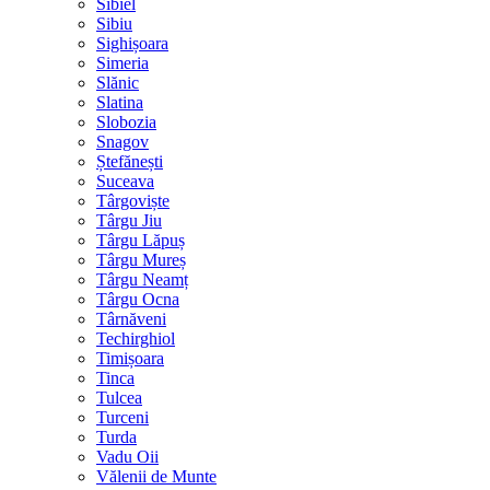
Sibiel
Sibiu
Sighișoara
Simeria
Slănic
Slatina
Slobozia
Snagov
Ștefănești
Suceava
Târgoviște
Târgu Jiu
Târgu Lăpuș
Târgu Mureș
Târgu Neamț
Târgu Ocna
Târnăveni
Techirghiol
Timișoara
Tinca
Tulcea
Turceni
Turda
Vadu Oii
Vălenii de Munte