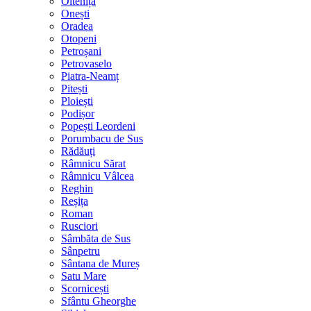
Oltenița
Onești
Oradea
Otopeni
Petroșani
Petrovaselo
Piatra-Neamț
Pitești
Ploiești
Podișor
Popești Leordeni
Porumbacu de Sus
Rădăuți
Râmnicu Sărat
Râmnicu Vâlcea
Reghin
Reșița
Roman
Rusciori
Sâmbăta de Sus
Sânpetru
Sântana de Mureș
Satu Mare
Scornicești
Sfântu Gheorghe