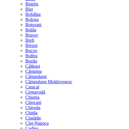
Bistrița
Blaj
Bobâlna
Bologa
Botoșani
Brăila
Brașov
Breb
Brezoi
Bucov
Buftea
Buzău
Călărași
Câmpina
Câmpulung
Câmpulung Moldovenesc
Caracal
Cernavodă
Chiajna
Chișcani
Chișoda
Chitila
Cisnădie
Cluj-Napoca
Codlea