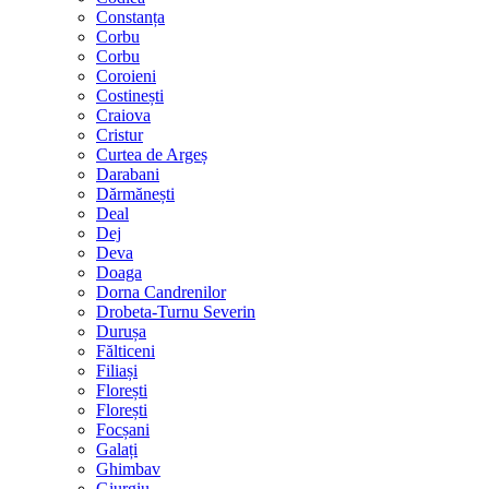
Constanța
Corbu
Corbu
Coroieni
Costinești
Craiova
Cristur
Curtea de Argeș
Darabani
Dărmănești
Deal
Dej
Deva
Doaga
Dorna Candrenilor
Drobeta-Turnu Severin
Durușa
Fălticeni
Filiași
Florești
Florești
Focșani
Galați
Ghimbav
Giurgiu