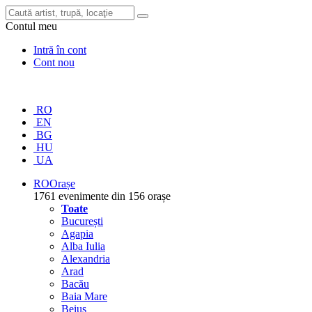
Contul meu
Intră în cont
Cont nou
RO
EN
BG
HU
UA
RO
Orașe
1761 evenimente din 156 orașe
Toate
București
Agapia
Alba Iulia
Alexandria
Arad
Bacău
Baia Mare
Beiuș