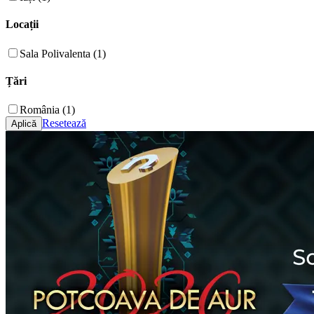
Locații
Sala Polivalenta (1)
Țări
România (1)
Resetează