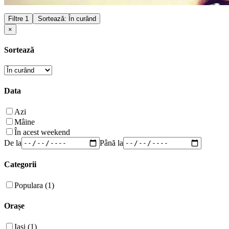
Filtre
1
Sortează: În curând
×
Sortează
Data
Azi
Mâine
În acest weekend
De la
Până la
Categorii
Populara (1)
Orașe
Iași (1)