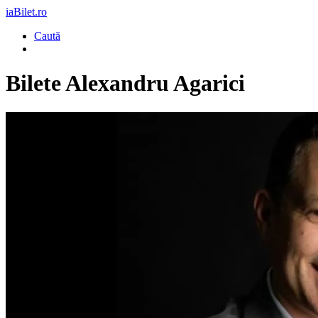
iaBilet.ro
Caută
Bilete
Alexandru Agarici