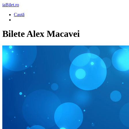
iaBilet.ro
Caută
Bilete
Alex Macavei