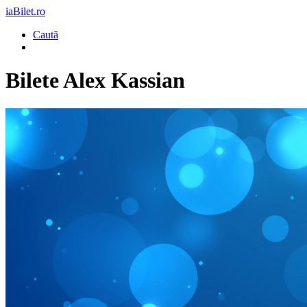
iaBilet.ro
Caută
Bilete
Alex Kassian