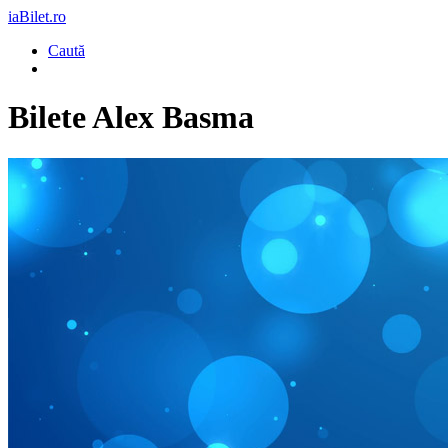
iaBilet.ro
Caută
Bilete
Alex Basma