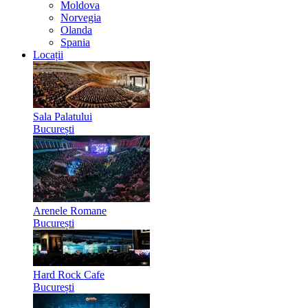
Moldova
Norvegia
Olanda
Spania
Locații
Sala Palatului
București
Arenele Romane
București
Hard Rock Cafe
București