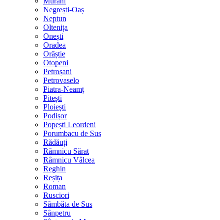
Murani
Negrești-Oaș
Neptun
Oltenița
Onești
Oradea
Orăștie
Otopeni
Petroșani
Petrovaselo
Piatra-Neamț
Pitești
Ploiești
Podișor
Popești Leordeni
Porumbacu de Sus
Rădăuți
Râmnicu Sărat
Râmnicu Vâlcea
Reghin
Reșița
Roman
Rusciori
Sâmbăta de Sus
Sânpetru