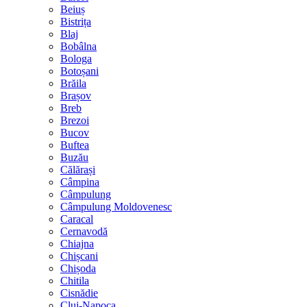
Beiuș
Bistrița
Blaj
Bobâlna
Bologa
Botoșani
Brăila
Brașov
Breb
Brezoi
Bucov
Buftea
Buzău
Călărași
Câmpina
Câmpulung
Câmpulung Moldovenesc
Caracal
Cernavodă
Chiajna
Chișcani
Chișoda
Chitila
Cisnădie
Cluj-Napoca