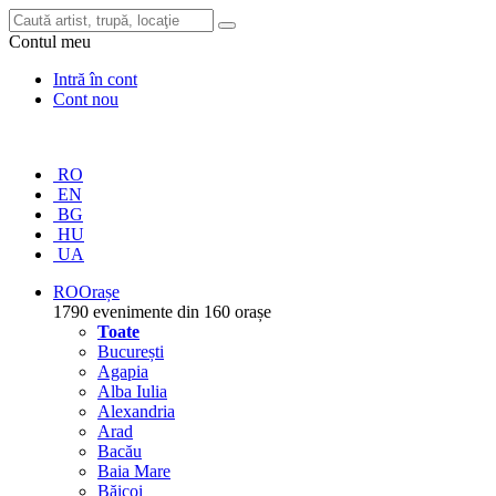
Contul meu
Intră în cont
Cont nou
RO
EN
BG
HU
UA
RO
Orașe
1790 evenimente din 160 orașe
Toate
București
Agapia
Alba Iulia
Alexandria
Arad
Bacău
Baia Mare
Băicoi