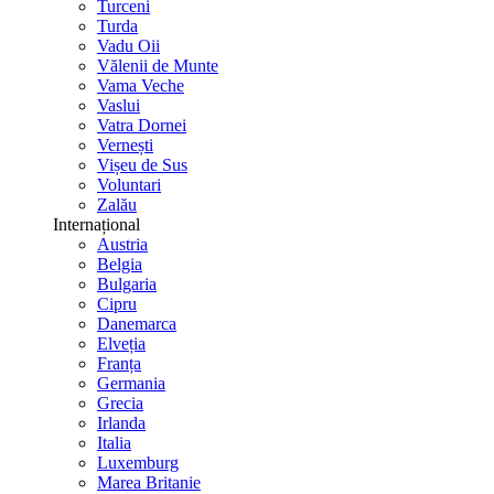
Turceni
Turda
Vadu Oii
Vălenii de Munte
Vama Veche
Vaslui
Vatra Dornei
Vernești
Vișeu de Sus
Voluntari
Zalău
Internațional
Austria
Belgia
Bulgaria
Cipru
Danemarca
Elveția
Franța
Germania
Grecia
Irlanda
Italia
Luxemburg
Marea Britanie