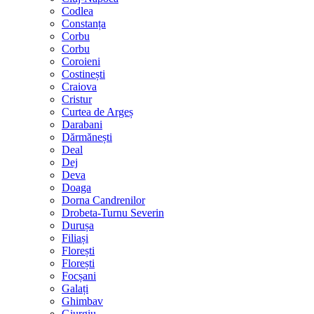
Codlea
Constanța
Corbu
Corbu
Coroieni
Costinești
Craiova
Cristur
Curtea de Argeș
Darabani
Dărmănești
Deal
Dej
Deva
Doaga
Dorna Candrenilor
Drobeta-Turnu Severin
Durușa
Filiași
Florești
Florești
Focșani
Galați
Ghimbav
Giurgiu