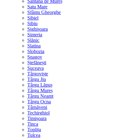
Sântana de Mureș
Satu Mare
Sfântu Gheorghe
Sibiel
Sibiu
Sighișoara
Simeria
Slănic
Slatina
Slobozia
Snagov
Ștefănești
Suceava
Târgoviște
Târgu Jiu
Târgu Lăpuș
Târgu Mureș
Târgu Neamț
Târgu Ocna
Târnăveni
Techirghiol
Timișoara
Tinca
Toplița
Tulcea