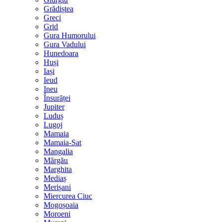
Grădiștea
Greci
Grid
Gura Humorului
Gura Vadului
Hunedoara
Huși
Iași
Ieud
Ineu
Însurăței
Jupiter
Luduș
Lugoj
Mamaia
Mamaia-Sat
Mangalia
Mărgău
Marghita
Mediaș
Merișani
Miercurea Ciuc
Mogoșoaia
Moroeni