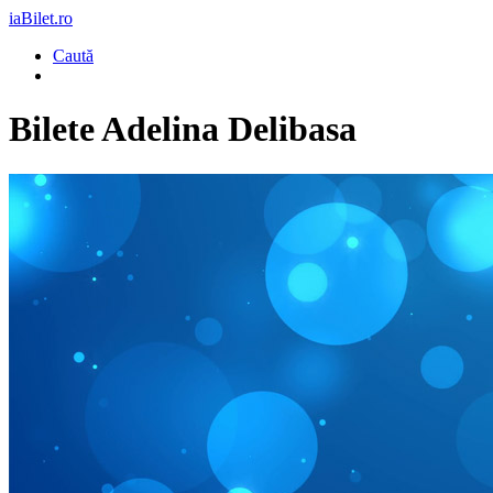
iaBilet.ro
Caută
Bilete
Adelina Delibasa