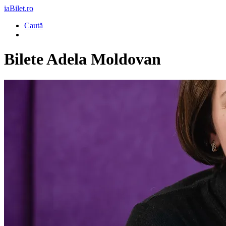
iaBilet.ro
Caută
Bilete
Adela Moldovan