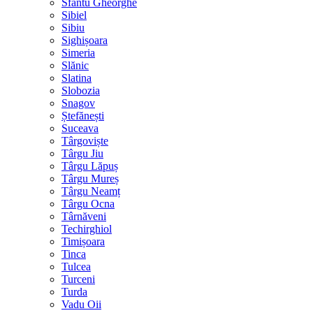
Sfântu Gheorghe
Sibiel
Sibiu
Sighișoara
Simeria
Slănic
Slatina
Slobozia
Snagov
Ștefănești
Suceava
Târgoviște
Târgu Jiu
Târgu Lăpuș
Târgu Mureș
Târgu Neamț
Târgu Ocna
Târnăveni
Techirghiol
Timișoara
Tinca
Tulcea
Turceni
Turda
Vadu Oii