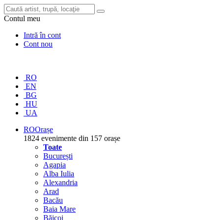
Contul meu
Intră în cont
Cont nou
RO
EN
BG
HU
UA
RO
Orașe
1824 evenimente din 157 orașe
Toate
București
Agapia
Alba Iulia
Alexandria
Arad
Bacău
Baia Mare
Băicoi