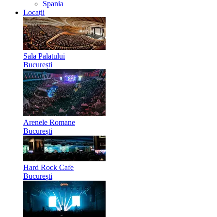
Spania
Locații
Sala Palatului
București
Arenele Romane
București
Hard Rock Cafe
București