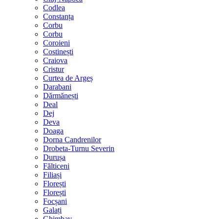
Codlea
Constanța
Corbu
Corbu
Coroieni
Costinești
Craiova
Cristur
Curtea de Argeș
Darabani
Dărmănești
Deal
Dej
Deva
Doaga
Dorna Candrenilor
Drobeta-Turnu Severin
Durușa
Fălticeni
Filiași
Florești
Florești
Focșani
Galați
Ghimbav