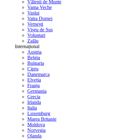
Vălenii de Munte
Vama Veche
Vaslui
Vatra Dornei
Vernești
Vișeu de Sus
Voluntari
Zalău
Internațional
Austria
Belgia
Bulgaria
Cipru
Danemarca
Elveția
Franța
Germania
Grecia
Irlanda
Italia
Luxemburg
Marea Britanie
Moldova
Norvegia
Olanda