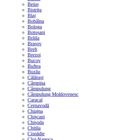
Beiuș
Bistrița
Blaj
Bobâlna
Bologa
Botoșani
Brăila
Brașov
Breb
Brezoi
Bucov
Buftea
Buzău
Călărași
Câmpina
Câmpulung
Câmpulung Moldovenesc
Caracal
Cernavodă
Chiajna
Chișcani
Chișoda
Chitila
Cisnădie
Cluj-Napoca