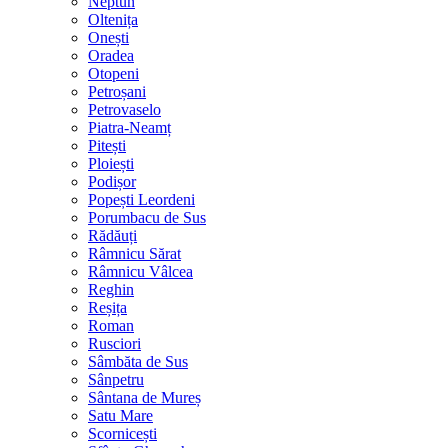
Neptun
Oltenița
Onești
Oradea
Otopeni
Petroșani
Petrovaselo
Piatra-Neamț
Pitești
Ploiești
Podișor
Popești Leordeni
Porumbacu de Sus
Rădăuți
Râmnicu Sărat
Râmnicu Vâlcea
Reghin
Reșița
Roman
Rusciori
Sâmbăta de Sus
Sânpetru
Sântana de Mureș
Satu Mare
Scornicești