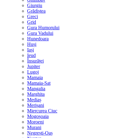
Giurgiu
Grădiștea
Greci
Grid
Gura Humorului
Gura Vadului
Hunedoara
Huși
Iași
Ieud
Însurăței
Jupiter
Lugoj
Mamaia
Mamaia-Sat
Mangalia
Marghita
Mediaș
Merișani
Miercurea Ciuc
Mogoșoaia
Moroeni
Murani
Negrești-Oaș