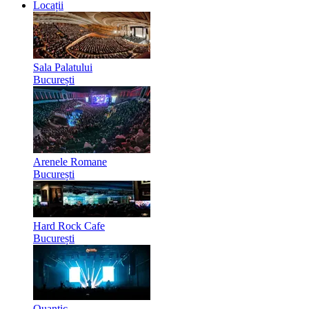
Locații
Sala Palatului
București
Arenele Romane
București
Hard Rock Cafe
București
Quantic