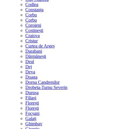
Codlea
Constanța
Corbu
Corbu
Coroieni
Costinești
Craiova
Cristur
Curtea de Argeș
Darabani
Dărmănești
Deal
Dej
Deva
Doaga
Dorna Candrenilor
Drobeta-Turnu Severin
Durușa
Filiași
Florești
Florești
Focșani
Galați
Ghimbav
Giurgiu