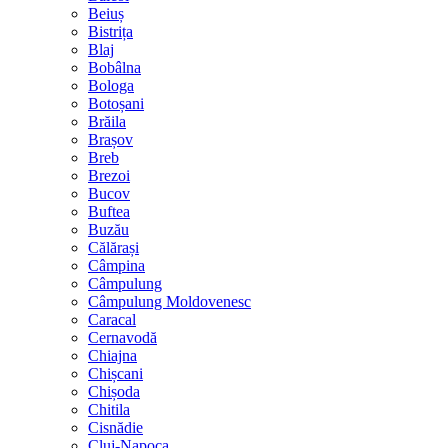
Beiuș
Bistrița
Blaj
Bobâlna
Bologa
Botoșani
Brăila
Brașov
Breb
Brezoi
Bucov
Buftea
Buzău
Călărași
Câmpina
Câmpulung
Câmpulung Moldovenesc
Caracal
Cernavodă
Chiajna
Chișcani
Chișoda
Chitila
Cisnădie
Cluj-Napoca