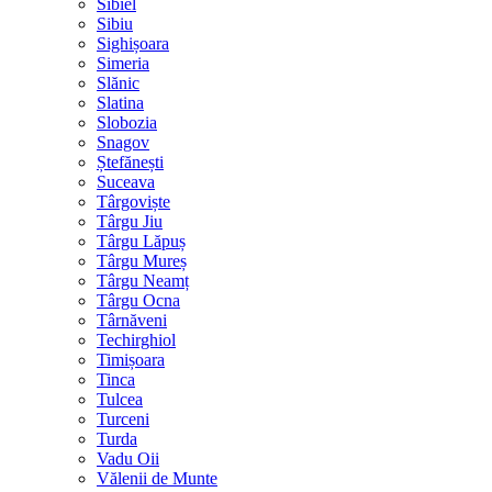
Sibiel
Sibiu
Sighișoara
Simeria
Slănic
Slatina
Slobozia
Snagov
Ștefănești
Suceava
Târgoviște
Târgu Jiu
Târgu Lăpuș
Târgu Mureș
Târgu Neamț
Târgu Ocna
Târnăveni
Techirghiol
Timișoara
Tinca
Tulcea
Turceni
Turda
Vadu Oii
Vălenii de Munte