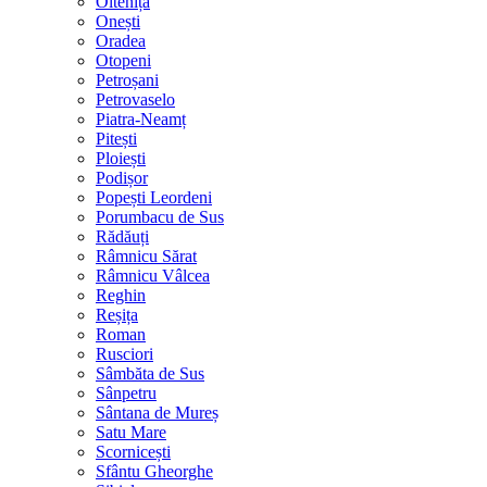
Oltenița
Onești
Oradea
Otopeni
Petroșani
Petrovaselo
Piatra-Neamț
Pitești
Ploiești
Podișor
Popești Leordeni
Porumbacu de Sus
Rădăuți
Râmnicu Sărat
Râmnicu Vâlcea
Reghin
Reșița
Roman
Rusciori
Sâmbăta de Sus
Sânpetru
Sântana de Mureș
Satu Mare
Scornicești
Sfântu Gheorghe