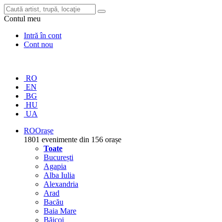
Contul meu
Intră în cont
Cont nou
RO
EN
BG
HU
UA
RO
Orașe
1801 evenimente din 156 orașe
Toate
București
Agapia
Alba Iulia
Alexandria
Arad
Bacău
Baia Mare
Băicoi