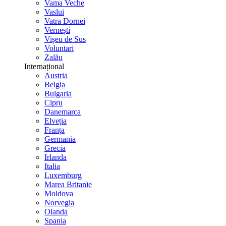
Vama Veche
Vaslui
Vatra Dornei
Vernești
Vișeu de Sus
Voluntari
Zalău
Internațional
Austria
Belgia
Bulgaria
Cipru
Danemarca
Elveția
Franța
Germania
Grecia
Irlanda
Italia
Luxemburg
Marea Britanie
Moldova
Norvegia
Olanda
Spania