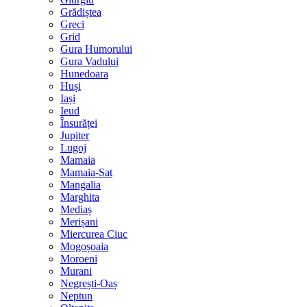
Grădiștea
Greci
Grid
Gura Humorului
Gura Vadului
Hunedoara
Huși
Iași
Ieud
Însurăței
Jupiter
Lugoj
Mamaia
Mamaia-Sat
Mangalia
Marghita
Mediaș
Merișani
Miercurea Ciuc
Mogoșoaia
Moroeni
Murani
Negrești-Oaș
Neptun