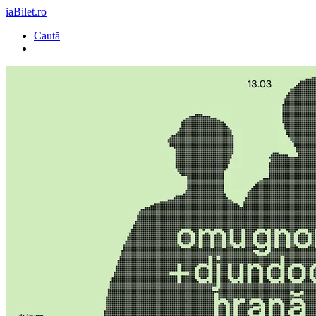
iaBilet.ro
Caută