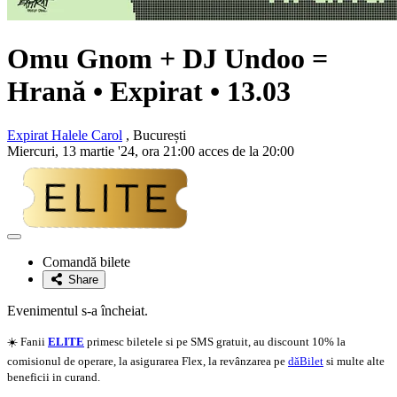
Omu Gnom + DJ Undoo =
Hrană • Expirat • 13.03
Expirat Halele Carol
, București
Miercuri, 13 martie '24, ora 21:00 acces de la 20:00
Adaugă
la
Comandă bilete
favorite
Share
Evenimentul s-a încheiat.
☀️ Fanii
ELITE
primesc biletele si pe SMS gratuit, au discount 10% la
comisionul de operare, la asigurarea Flex, la revânzarea pe
dăBilet
si multe alte
beneficii in curand.