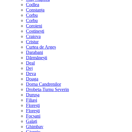
Codlea
Constanța
Corbu
Corbu
Coroieni
Costinești
Craiova
Cristur
Curtea de Argeș
Darabani
Dărmănești
Deal
Dej
Deva
Doaga
Dorna Candrenilor
Drobeta-Turnu Severin
Durușa
Filiași
Florești
Florești
Focșani
Galați
Ghimbav
Giurgiu