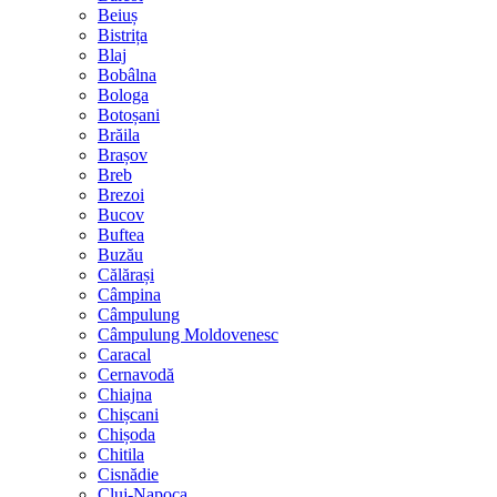
Beiuș
Bistrița
Blaj
Bobâlna
Bologa
Botoșani
Brăila
Brașov
Breb
Brezoi
Bucov
Buftea
Buzău
Călărași
Câmpina
Câmpulung
Câmpulung Moldovenesc
Caracal
Cernavodă
Chiajna
Chișcani
Chișoda
Chitila
Cisnădie
Cluj-Napoca