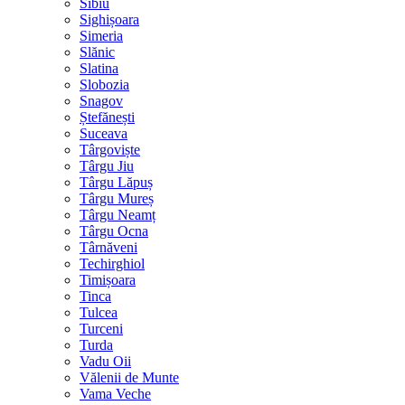
Sibiu
Sighișoara
Simeria
Slănic
Slatina
Slobozia
Snagov
Ștefănești
Suceava
Târgoviște
Târgu Jiu
Târgu Lăpuș
Târgu Mureș
Târgu Neamț
Târgu Ocna
Târnăveni
Techirghiol
Timișoara
Tinca
Tulcea
Turceni
Turda
Vadu Oii
Vălenii de Munte
Vama Veche