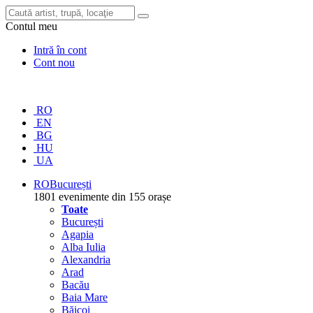
Contul meu
Intră în cont
Cont nou
RO
EN
BG
HU
UA
RO
București
1801 evenimente din 155 orașe
Toate
București
Agapia
Alba Iulia
Alexandria
Arad
Bacău
Baia Mare
Băicoi