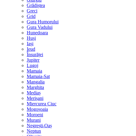
Grădiștea
Greci
Grid
Gura Humorului
Gura Vadului
Hunedoara
Huși
Iași
Ieud
Însurăței
Jupiter
Lugoj
Mamaia
Mamaia-Sat
Mangalia
Marghita
Mediaș
Merișani
Miercurea Ciuc
Mogoșoaia
Moroeni
Murani
Negrești-Oaș
Neptun