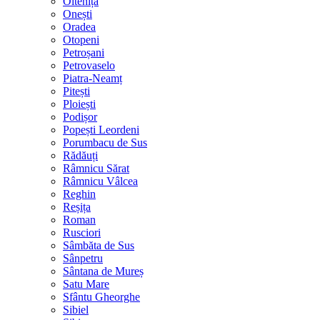
Oltenița
Onești
Oradea
Otopeni
Petroșani
Petrovaselo
Piatra-Neamț
Pitești
Ploiești
Podișor
Popești Leordeni
Porumbacu de Sus
Rădăuți
Râmnicu Sărat
Râmnicu Vâlcea
Reghin
Reșița
Roman
Rusciori
Sâmbăta de Sus
Sânpetru
Sântana de Mureș
Satu Mare
Sfântu Gheorghe
Sibiel