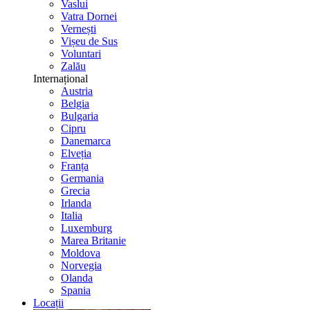
Vaslui
Vatra Dornei
Vernești
Vișeu de Sus
Voluntari
Zalău
Internațional
Austria
Belgia
Bulgaria
Cipru
Danemarca
Elveția
Franța
Germania
Grecia
Irlanda
Italia
Luxemburg
Marea Britanie
Moldova
Norvegia
Olanda
Spania
Locații